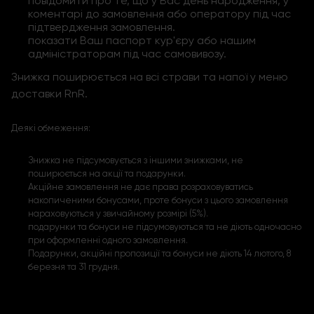
повідомити про те, що у Вас день народження, у
коментарі до замовлення або оператору під час
підтвердження замовлення.
показати Ваш паспорт кур'єру або нашим
адміністраторам під час самовивозу.
Знижка поширюється на всі страви та напої у меню
доставки RnR.
Деякі обмеження:
Знижка не підсумовується з іншими знижками, не
поширюється на акції та подарунки.
Акційне замовлення не дає права розраховуватись
накопиченими бонусами, проте бонуси з цього замовлення
нараховуються у звичайному розмірі (5%).
подарунки та бонуси не підсумовуються та не діють одночасно
при оформленні одного замовлення.
Подарунки, акційні пропозиції та бонуси не діють 14 лютого, 8
березня та 31 грудня.