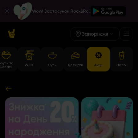
Wow! Застосунок Rock&Roll
Запоріжжя
Боули та
WOK
Супи
Десерти
Акції
Напої
Салати