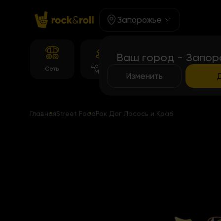
Запорожье
Ваш город - Запор
Детское
Корейське
Темпура
Сеты
Меню
меню
роллы
Изменить
Главная
Street Food
Рок Дог Лосось и Краб