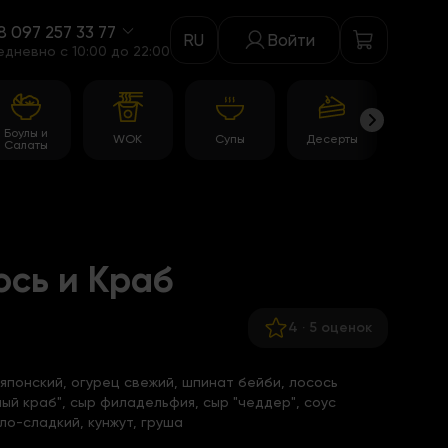
8 097 257 33 77
RU
Войти
едневно c 10:00 до 22:00
Боулы и
WOK
Супы
Десерты
Акци
Салаты
ось и Краб
4
·
5 оценок
японский, огурец свежий, шпинат бейби, лосось
ый краб", сыр филадельфия, сыр "чеддер", соус
сло-сладкий, кунжут, груша