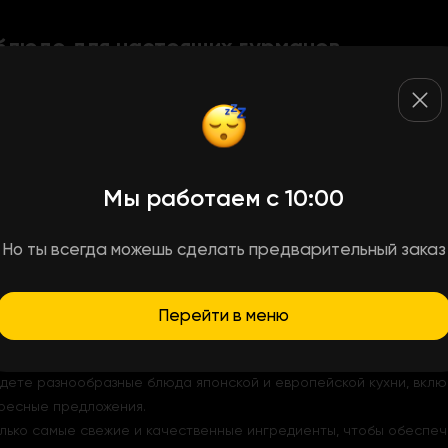
 блюдо для настоящих гурманов
льным блюдом – Рок Дог Лосось и Краб. Это изящное гастроном
инальность.
ших ингредиентов, которые подчеркивают друг друга, создавая 
Лосось атлантический придает блюду насыщенный вкус и высокую
 вносят в блюдо освежающие нотки, а кунжут и соусы подчерки
Мы работаем с 10:00
е забудьте попробовать другие наши блюда. Например, Рок Дог 
ки, ананас, авокадо и специальные соусы, создавая уникальный
Но ты всегда можешь сделать предварительный заказ
тво и качество
Перейти в меню
обная и быстрая доставка. Мы всегда стремимся сделать процес
ете разнообразные блюда японской и европейской кухни, включа
ресные предложения.
лько самые свежие и качественные ингредиенты, чтобы обеспеч