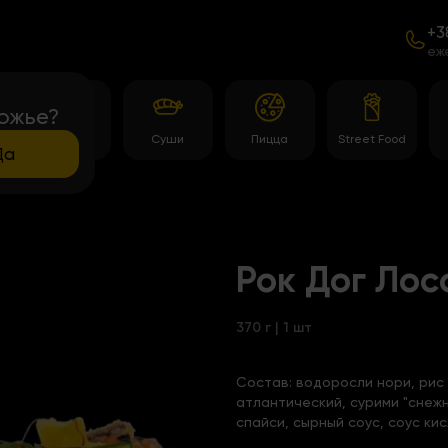
+3
еж
ожье?
Роллы
Суши
Пицца
Street Food
Да
Рок Дог Лос
370 г | 1 шт
Состав:
водоросли нори, рис 
атлантический, сурими "снежн
спайси, сырный соус, соус ки