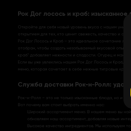
Рок Дог лосось и краб: изысканное
Откройте для себя новый уровень вкуса с нашим уника
открытием для тех, кто ценит свежесть, качество и ориг
Рок Дог Лосось и Краб – это идеальное сочетание луч
отобран, чтобы создать незабываемый вкусовой опыт. 
краб" добавляет нежности и сладости. Огурец и манго
Если вы уже увлеклись нашим Рок Дог Лосось и Краб, н
меню, которая сочетает в себе нежные тигровые кревет
Служба доставки Рок-н-Ролл: удобс
Рок-н-Ролл – это не только изысканные блюда, но и уд
Вот почему вам стоит выбрать именно нас:
Широкий ассортимент меню. В нашем меню вы найд
обновляем наш ассортимент, добавляя новые инте
Высокое качество ингредиентов. Мы используем то