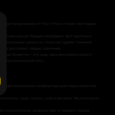
ическое предложение от Рок-н-Ролл станет настоящим
гармонию вкусов. Каждый ингредиент был тщательно
 питательную ценность, тогда как сурими "снежный
вают и дополняют общую гармонию.
Тигровые Креветки – это еще одна жемчужина нашего
 гастрономический опыт.
с заказа максимально комфортным для наших клиентов.
я роллы, суши, салаты, супы и десерты. Мы постоянно
ить максимальное удовольствие от каждого блюда.