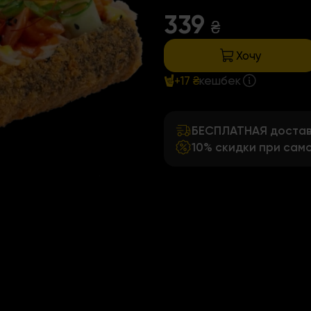
339
₴
Хочу
+17 ₴
кешбек
БЕСПЛАТНАЯ доставк
10% скидки при сам