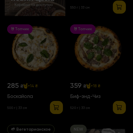
550 г | 33 см
🤘Топчик
🤘Топчик
285
359
₴
₴
+14 ₴
+18 ₴
Боскайола
Биф-энд-Чиз
500 г | 33 см
520 г | 33 см
🌱 Вегетарианское
NEW