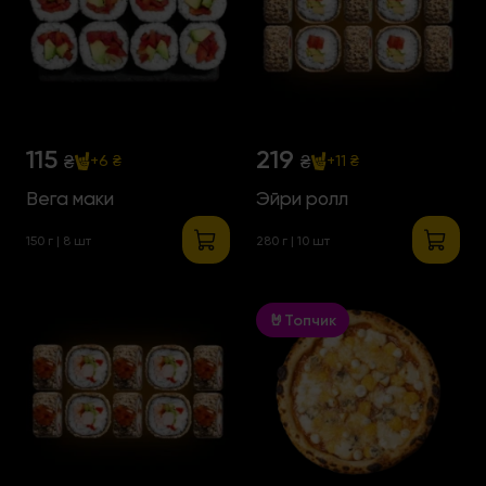
115
219
₴
₴
+6 ₴
+11 ₴
Вега маки
Эйри ролл
150 г | 8 шт
280 г | 10 шт
🤘Топчик