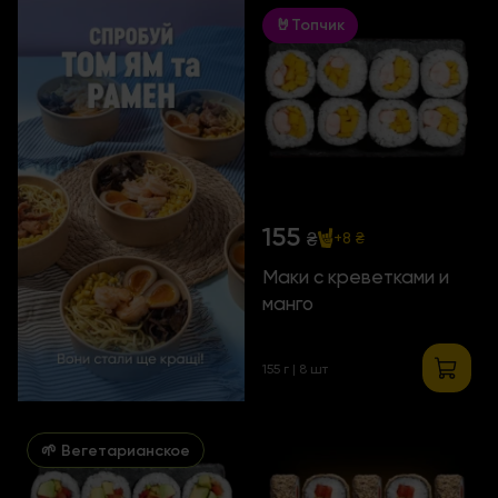
🤘Топчик
155
₴
+8 ₴
Маки с креветками и
манго
155 г | 8 шт
🌱 Вегетарианское