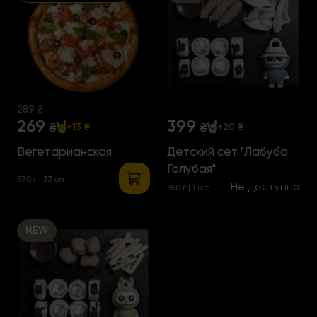
289 ₴
269
399
₴
₴
+13 ₴
+20 ₴
Вегетарианская
Детский сет "Лабуба
Голубая"
570 г | 33 см
Не доступно
350 г | 1 шт
NEW