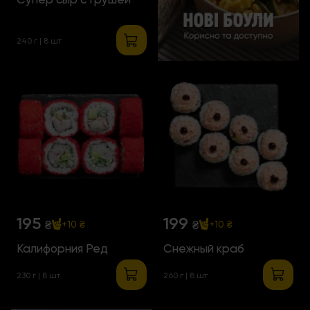
240 г | 8 шт
195
199
₴
₴
+10 ₴
+10 ₴
Калифорния Ред
Снежный краб
230 г | 8 шт
260 г | 8 шт