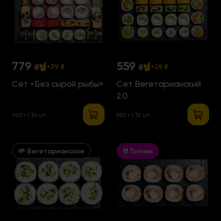
779
559
₴
₴
+39 ₴
+28 ₴
Сет «Без сырой рыбы»
Сет Вегетарианский
2.0
960 г | 36 шт
850 г | 32 шт
🌱 Вегетарианское
🤘Топчик