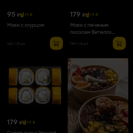
95
179
₴
₴
+5 ₴
+9 ₴
Маки с огурцом
Маки с печеным
лососем Вителло
Тонато
160 г | 8 шт
190 г | 8 шт
179
₴
+9 ₴
Супер сыр с Грушей