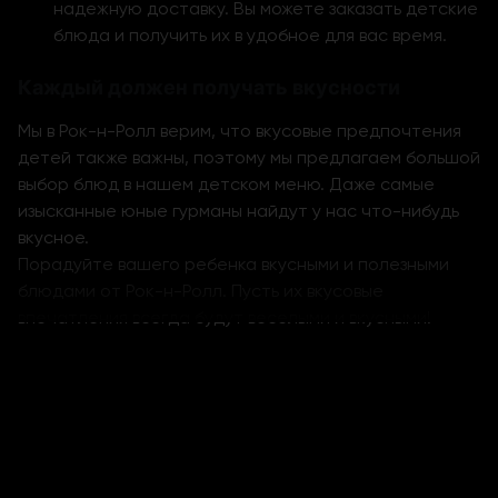
надежную доставку. Вы можете заказать детские
блюда и получить их в удобное для вас время.
Каждый должен получать вкусности
Мы в Рок-н-Ролл верим, что вкусовые предпочтения
детей также важны, поэтому мы предлагаем большой
выбор блюд в нашем детском меню. Даже самые
изысканные юные гурманы найдут у нас что-нибудь
вкусное.
Порадуйте вашего ребенка вкусными и полезными
блюдами от Рок-н-Ролл. Пусть их вкусовые
впечатления всегда будут веселыми и вкусными!