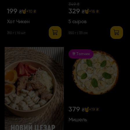
349 ₴
199
329
₴
₴
+10 ₴
+16 ₴
Хот Чикен
5 сыров
310 г | 10 шт
550 г | 33 см
🤘Топчик
379
₴
+19 ₴
Мишель