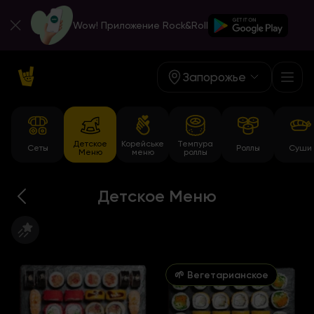
Wow! Приложение Rock&Roll
Запорожье
Детское
Корейське
Темпура
Сеты
Роллы
Суши
Меню
меню
роллы
Детское Меню
🌱 Вегетарианское