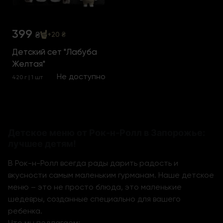
399
₴
+20 ₴
Детский сет "Лабуба
Желтая"
Не доступно
420 г | 1 шт
Детское меню от Рок-н-Ролл в Запорожье:
лучшее детям!
В Рок-н-Ролл всегда рады дарить радость и
вкусности самым маленьким гурманам. Наше детское
меню – это не просто блюда, это маленькие
шедевры, созданные специально для вашего
ребенка.
Что мы педлагаем: