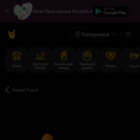
Wow! Приложение Rock&Roll
Запорожье
Детское
Корейське
Темпура
Сеты
Роллы
Суши
Меню
меню
роллы
Street Food