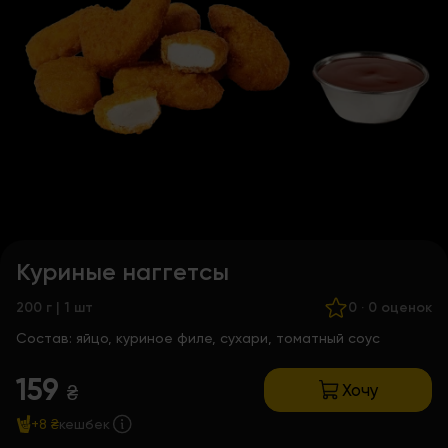
Куриные наггетсы
200 г | 1 шт
0
·
0 оценок
Состав:
яйцо, куриное филе, сухари, томатный соус
159
Хочу
₴
+8 ₴
кешбек