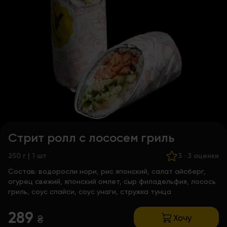
Стрит ролл с лососем гриль
250 г | 1 шт
3
·
3 оценки
Состав:
водоросли нори, рис японский, салат айсберг,
огурец свежий, японский омлет, сыр филадельфия, лосось
гриль, соус спайси, соус унаги, стружка тунца
289
Хочу
₴