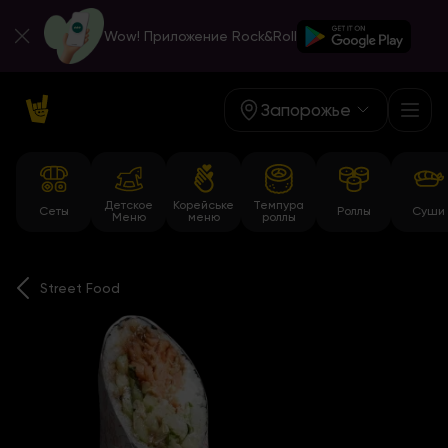
Wow! Приложение Rock&Roll
Запорожье
Детское
Корейське
Темпура
Сеты
Роллы
Суши
Меню
меню
роллы
Street Food