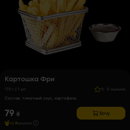
Картошка Фри
170 г | 1 шт
0
·
0 оценок
Состав:
томатный соус, картофель
79
Хочу
₴
+4 ₴
кешбек