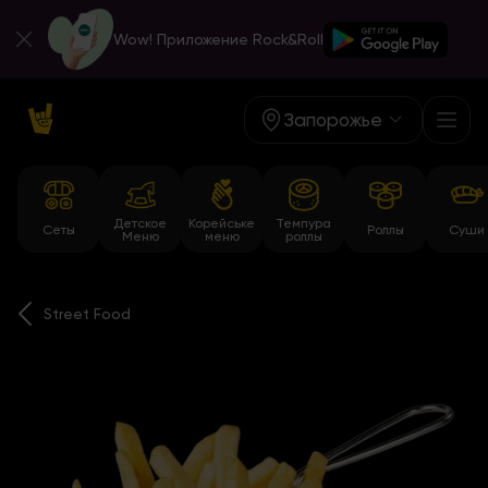
Wow! Приложение Rock&Roll
Запорожье
Детское
Корейське
Темпура
Сеты
Роллы
Суши
Меню
меню
роллы
Street Food