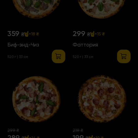
359
299
₴
₴
+18 ₴
+15 ₴
Биф-энд-Чиз
Фаттория
520 г | 33 см
520 г | 33 см
299 ₴
219 ₴
289
199