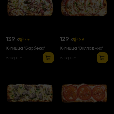
139
129
₴
₴
+7 ₴
+6 ₴
К-пицца "Барбекю"
К-пицца "Вилладжио"
270 г | 1 шт
270 г | 1 шт