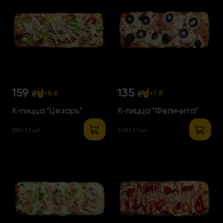
159
135
₴
₴
+8 ₴
+7 ₴
К-пицца "Цезарь"
К-пицца "Феличита"
310 г | 1 шт
260 г | 1 шт