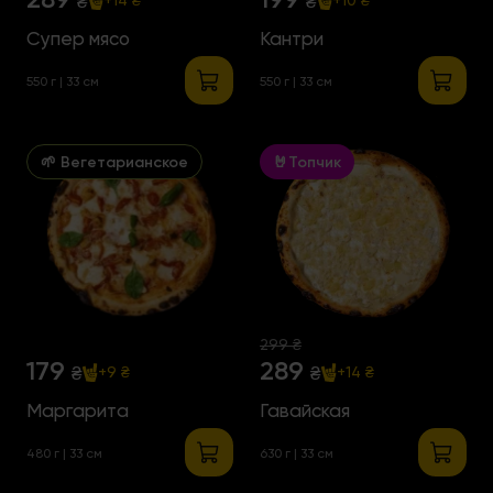
₴
₴
+14 ₴
+10 ₴
Супер мясо
Кантри
550 г | 33 см
550 г | 33 см
🌱 Вегетарианское
🤘Топчик
299 ₴
179
289
₴
₴
+9 ₴
+14 ₴
Маргарита
Гавайская
480 г | 33 см
630 г | 33 см