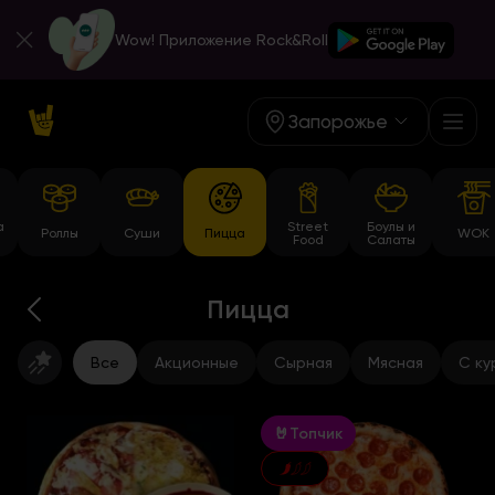
Wow! Приложение Rock&Roll
Запорожье
а
Street
Боулы и
Роллы
Суши
Пицца
WOK
Food
Салаты
Пицца
Все
Акционные
Сырная
Мясная
С ку
🤘Топчик