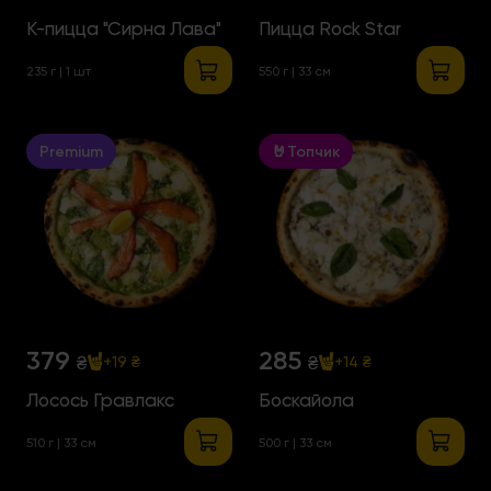
К-пицца "Сирна Лава"
Пицца Rock Star
235 г | 1 шт
550 г | 33 см
Premium
🤘Топчик
379
285
₴
₴
+19 ₴
+14 ₴
Лосось Гравлакс
Боскайола
510 г | 33 см
500 г | 33 см