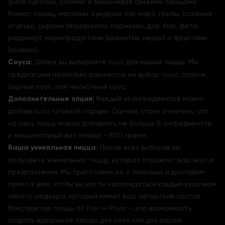
филе курочки, салями) и заканчивая свежими овощами
(томат, перец, маслины, кукуруза, лук марс, грибы, соленые
огурцы), сырами (моцарелла, пармезан, дор блю, фета,
радомер), морепродуктами (креветки, мидии) и фруктами
(ананас).
Соуса:
Далее вы выбираете соус для вашей пиццы. Мы
предлагаем несколько вариантов на выбор: соус спайси,
сырный соус, или чесночный соус.
Дополнительные опции:
Каждый из ингредиентов можно
добавить по тройной порции. Однако, стоит отметить, что
на одну пиццу можно добавлять не больше 8 ингредиентов
и максимальный вес блюда - 800 грамм.
Ваша уникальная пицца:
После всех выборов вы
получаете уникальную пиццу, которая отражает ваш вкус и
предпочтения. Мы приготовим ее с любовью и доставим
прямо к вам, чтобы вы могли наслаждаться каждым кусочком
своего шедевра, который имеет ваш авторский состав.
Конструктор пиццы от Рок-н-Ролл – это возможность
создать идеальное блюдо для себя или для вашей