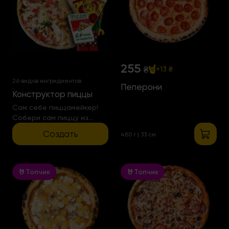
255
₴
+13 ₴
26 видов ингридиентов
Пеперони
Конструктор пиццы
Сам себе пиццамейкер!
Собери сам пиццу из
любого количества
Создать
480 г | 33 см
ингридиентов
🤘Топчик
🤘Топчик