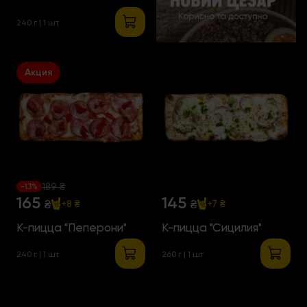
240 г | 1 шт
Акция
189 ₴
-13%
165
145
₴
₴
+8 ₴
+7 ₴
К-пицца "Пеперони"
К-пицца "Сицилия"
240 г | 1 шт
260 г | 1 шт