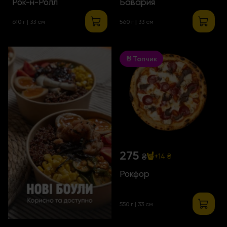
Рок-н-Ролл
Бавария
610 г | 33 см
560 г | 33 см
🤘Топчик
275
₴
+14 ₴
Рокфор
550 г | 33 см