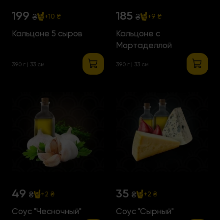
199
185
₴
₴
+10 ₴
+9 ₴
Кальцоне 5 сыров
Кальцоне с
Мортаделлой
390 г | 33 см
390 г | 33 см
49
35
₴
₴
+2 ₴
+2 ₴
Соус "Чесночный"
Соус "Сырный"