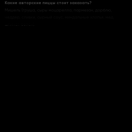
Какие авторские пиццы стоит заказать?
Мишель (груша, сыры моцарелла, пармезан, дорблю,
чеддер, сливки, сырный соус, миндальные хлопья, мед,
шпинат бейби).