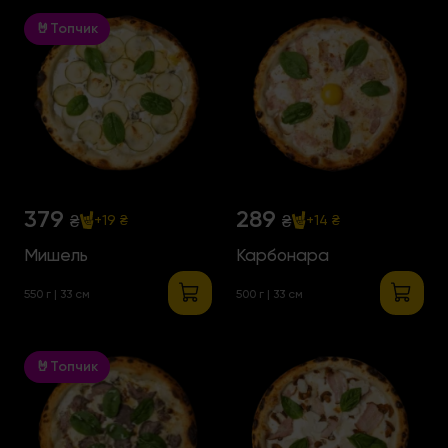
🤘Топчик
379
289
₴
₴
+19 ₴
+14 ₴
Мишель
Карбонара
550 г | 33 см
500 г | 33 см
🤘Топчик