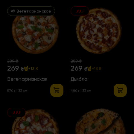
🌱 Вегетарианское
289 ₴
289 ₴
269
269
₴
₴
+13 ₴
+13 ₴
Вегетарианская
Дьябло
570 г | 33 см
480 г | 33 см