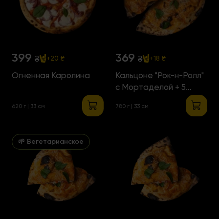
399
369
₴
₴
+20 ₴
+18 ₴
Огненная Каролина
Кальцоне "Рок-н-Ролл"
с Мортаделой + 5
сыров
620 г | 33 см
780 г | 33 см
🌱 Вегетарианское