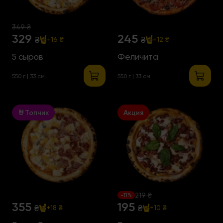
349 ₴
329
245
₴
₴
+16 ₴
+12 ₴
5 сыров
Феличита
550 г | 33 см
550 г | 33 см
🤘Топчик
Акция
219 ₴
-11%
355
195
₴
₴
+18 ₴
+10 ₴