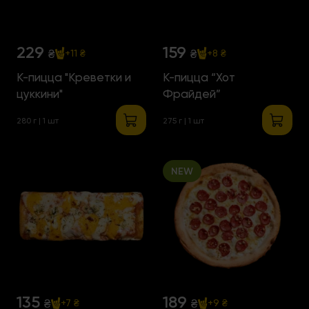
229
159
₴
₴
+11 ₴
+8 ₴
К-пицца "Креветки и
К-пицца “Хот
цуккини"
Фрайдей”
280 г | 1 шт
275 г | 1 шт
NEW
135
189
₴
₴
+7 ₴
+9 ₴