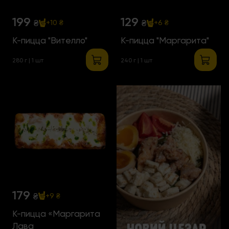
199
129
₴
₴
+10 ₴
+6 ₴
К-пицца "Вителло"
К-пицца "Маргарита"
280 г | 1 шт
240 г | 1 шт
179
₴
+9 ₴
К-пицца «Маргарита
Лава