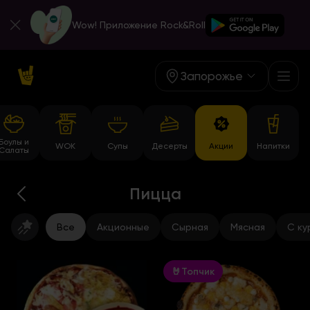
Wow! Приложение Rock&Roll
Запорожье
Боулы и
WOK
Супы
Десерты
Акции
Напитки
Салаты
Пицца
Все
Акционные
Сырная
Мясная
С ку
🤘Топчик