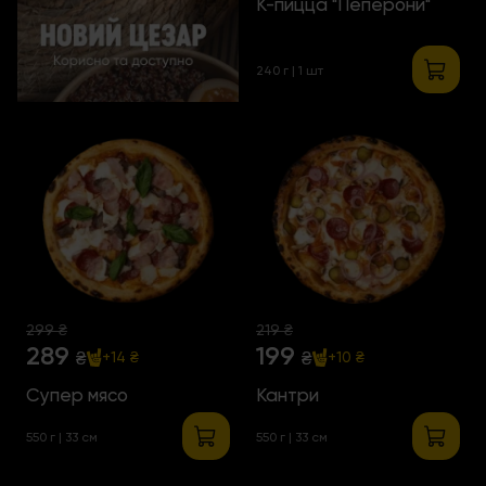
К-пицца "Пеперони"
240 г | 1 шт
299 ₴
219 ₴
289
199
₴
₴
+14 ₴
+10 ₴
Супер мясо
Кантри
550 г | 33 см
550 г | 33 см