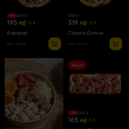
219 ₴
339 ₴
-11%
195
319
₴
₴
+10 ₴
+16 ₴
Бавария
Сальса Дольче
560 г | 33 см
610 г | 33 см
Акция
189 ₴
-13%
165
₴
+8 ₴