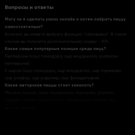
Вопросы и ответы
Могу ли я сделать заказ онлайн и затем забрать пиццу
самостоятельно?
Конечно, вы можете выбрать функцию "самовывоз". В таком
случае вы получите дополнительную скидку - 10%
Какие самые популярные позиции среди пицц?
Пепперони (соус помодоро, сыр моцарелла, колбаски
пепперони);
5 сыров (соус помодоро, сыр моцарелла, сыр пармезан,
сыр рокфор, сыр радомир, сыр филадельфия).
Какие авторские пиццы стоит заказать?
Мишель (груша, сыры моцарелла, пармезан, дорблю,
чеддер, сливки, сырный соус, миндальные хлопья, мед,
шпинат бейби).