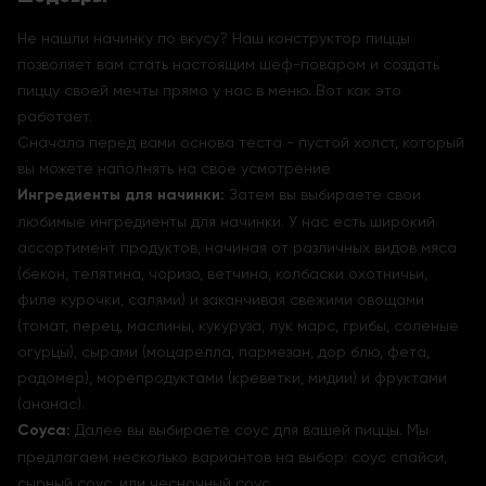
Не нашли начинку по вкусу? Наш конструктор пиццы
позволяет вам стать настоящим шеф-поваром и создать
пиццу своей мечты прямо у нас в меню. Вот как это
работает.
Сначала перед вами основа теста - пустой холст, который
вы можете наполнять на свое усмотрение
Ингредиенты для начинки:
Затем вы выбираете свои
любимые ингредиенты для начинки. У нас есть широкий
ассортимент продуктов, начиная от различных видов мяса
(бекон, телятина, чоризо, ветчина, колбаски охотничьи,
филе курочки, салями) и заканчивая свежими овощами
(томат, перец, маслины, кукуруза, лук марс, грибы, соленые
огурцы), сырами (моцарелла, пармезан, дор блю, фета,
радомер), морепродуктами (креветки, мидии) и фруктами
(ананас).
Соуса:
Далее вы выбираете соус для вашей пиццы. Мы
предлагаем несколько вариантов на выбор: соус спайси,
сырный соус, или чесночный соус.