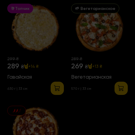
🤘Топчик
🌱 Вегетарианское
299 ₴
289 ₴
289
269
₴
₴
+14 ₴
+13 ₴
Гавайская
Вегетарианская
630 г | 33 см
570 г | 33 см