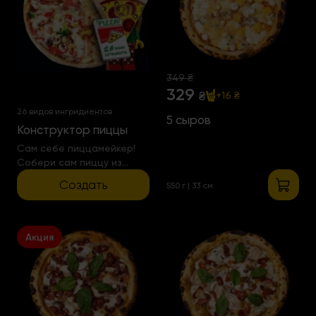
349 ₴
329
₴
+16 ₴
26 видов ингридиентов
5 сыров
Конструктор пиццы
Сам себе пиццамейкер!
Собери сам пиццу из
любого количества
Создать
550 г | 33 см
ингридиентов
Акция