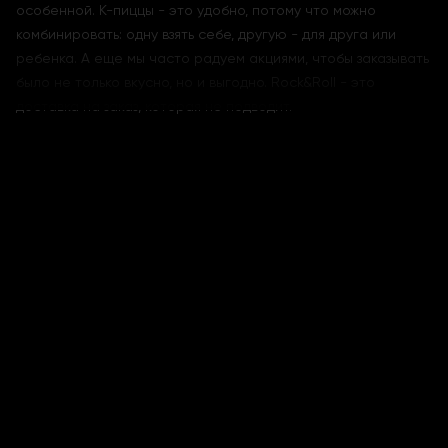
особенной. К-пиццы - это удобно, потому что можно
комбинировать: одну взять себе, другую - для друга или
ребенка. А еще мы часто радуем акциями, чтобы заказывать
было не только вкусно, но и выгодно. Rock&Roll - это
доставка на заказ, которая не подводит.