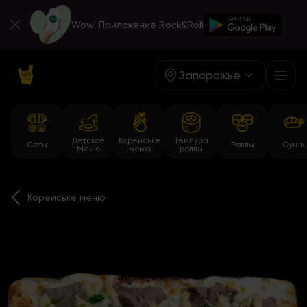
Wow! Приложение Rock&Roll
Запорожье
Детское
Корейське
Темпура
Сеты
Роллы
Суши
Меню
меню
роллы
Корейське меню