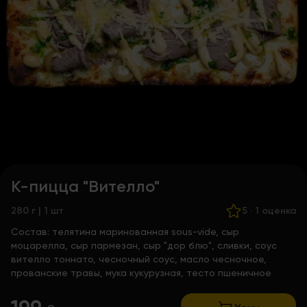
К-пицца "Вителло"
280 г | 1 шт
5
·
1 оценка
Состав:
телятина маринованная sous-vide, сыр
моцарелла, сыр пармезан, сыр "дор блю", сливки, соус
вителло тоннато, чесночный соус, масло чесночное,
прованские травы, мука кукурузная, тесто пшеничное