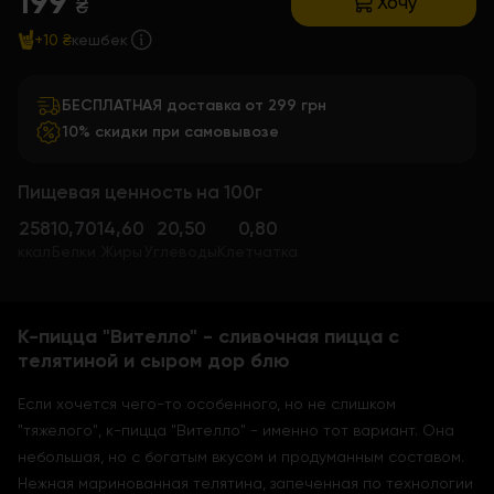
199
Хочу
₴
+10 ₴
кешбек
БЕСПЛАТНАЯ доставка от 299 грн
10% скидки при самовывозе
Пищевая ценность на 100г
258
10,70
14,60
20,50
0,80
ккал
Белки
Жиры
Углеводы
Клетчатка
К-пицца "Вителло" - сливочная пицца с
телятиной и сыром дор блю
Если хочется чего-то особенного, но не слишком
"тяжелого", к-пицца "Вителло" - именно тот вариант. Она
небольшая, но с богатым вкусом и продуманным составом.
Нежная маринованная телятина, запеченная по технологии