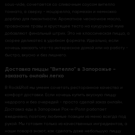
sous-vide, сочетается со сливочным соусом вителло
тоннато, а сверху - моцарелла, пармезан и немножко
дорблю для пикантности. Ароматное чесночное масло,
прованские травы и хрустящее тесто на кукурузной муке
добавляют финальный штрих. Это не классическая пицца, а
скорее деликатес в удобном формате. Идеально, если
хочешь заказать что-то интересное домой или на работу -
быстро, вкусно и без лишнего.
Доставка пиццы "Вителло" в Запорожье -
заказать онлайн легко
В Rock&Roll мы умеем сочетать ресторанное качество и
комфорт доставки. Если хочешь купить вкусную пиццу
недорого и без очередей - просто сделай заказ онлайн.
Доставка еды в Запорожье Рок-н-Ролл работает
ежедневно, поэтому любимые позиции из меню всегда под
рукой. Мы готовим только из качественных ингредиентов, а
наши повара знают, как сделать даже небольшую пиццу