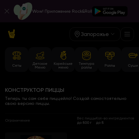
Wow! Приложение Rock&Roll
Запорожье
Детское
Корейське
Темпура
Сеты
Роллы
Суши
Меню
меню
роллы
КОНСТРУКТОР ПИЦЦЫ
Теперь ты сам себе пиццейло! Создай самостоятельно
свою версию пиццы.
Вес пиццы
Кол-во ингредиентов
Ограничение
до 800 г
до 8
Основа пиццы