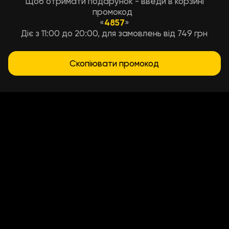
Щоб отримати подарунок - введи в корзині
промокод
«
4857
»
Діє з 11:00 до 20:00, для замовлень від 749 грн
До максимального веса пиццы еще
740
г
Скопіювати промокод
Добавить
135
₴
|
60
г