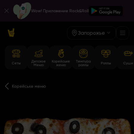
Wow! Приложение Rock&Roll
Запорожье
Детское
Корейське
Темпура
Сеты
Роллы
Суши
Меню
меню
роллы
Корейське меню