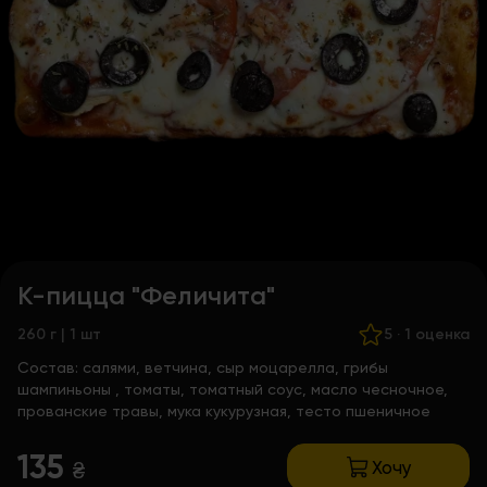
К-пицца "Феличита"
260 г | 1 шт
5
·
1 оценка
Состав:
салями, ветчина, сыр моцарелла, грибы
шампиньоны , томаты, томатный соус, масло чесночное,
прованские травы, мука кукурузная, тесто пшеничное
135
Хочу
₴