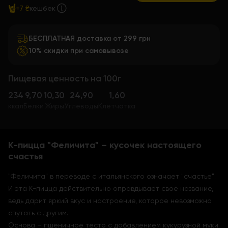
+7 ₴
кешбек
БЕСПЛАТНАЯ доставка от 299 грн
10% скидки при самовывозе
Пищевая ценность на 100г
234
9,70
10,30
24,90
1,60
ккал
Белки
Жиры
Углеводы
Клетчатка
К-пицца "Феличита" – кусочек настоящего
счастья
"Феличита" в переводе с итальянского означает "счастье".
И эта К-пицца действительно оправдывает свое название,
ведь дарит яркий вкус и настроение, которое невозможно
спутать с другим.
Основа – пшеничное тесто с добавлением кукурузной муки.