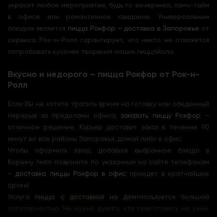
украсит любое мероприятие, будь то вечеринка, ланч-тайм
в офисе или романтичное свидание. Универсальным
блюдом является
пицца Рокфор – доставка в Запорожье
от
сервиса Рок-н-Ролл гарантирует, что никто не откажется
попробовать кусочек творения наших пиццайоло.
Вкусно и недорого – пицца Рокфор от Рок-н-
Ролл
Если Вы не хотите тратить время на готовку или обеденный
перерыв за пределами офиса,
заказать пиццу Рокфор
–
отличное решение. Курьер доставит заказ в течение 90
минут во все районы Запорожья, домой либо в офис.
Чтобы оформить заказ, добавьте выбранное блюдо в
Корзину либо позвоните по указанным на сайте телефонам
–
доставка пиццы Рокфор в офис
приедет в кратчайшие
сроки!
Услуга
пицца с доставкой на дом
»пользуется большой
популярностью. Не нужно думать что приготовить на ужин,