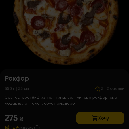
Рокфор
550 г | 33 см
3
·
2 оценки
Состав:
ростбиф из телятины, салями, сыр рокфор, сыр
моцарелла, томат, соус помодоро
275
Хочу
₴
+14 ₴
кешбек