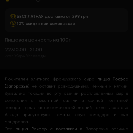
БЕСПЛАТНАЯ доставка от 299 грн
10% скидки при самовывозе
Пищевая ценность на 100г
223
10,00
21,00
ккал
Жиры
Углеводы
Любителей элитного французского сыра
пицца Рокфор
(Запорожье
) не оставит равнодушными. Нежный и мягкий,
буквально тающий во рту овечий расплавленный сыр в
сочетании с пикантной салями и сочной телятиной
подарит взрыв гастрономический эмоций. Также в составе
блюда присутствуют томаты, соус помодоро и сыр
моцарелла.
Эта
пицца Рокфор с доставкой в
Запорожье отлично