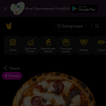
Wow! Приложение Rock&Roll
Запорожье
Детское
Корейське
Темпура
Сеты
Роллы
Суши
Меню
меню
роллы
Пицца
🤘Топчик