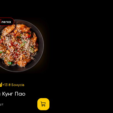
легка
+13 ₴
Бонусів
 Кунг Пао
 шт