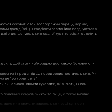
уються соковиті овочі (болгарський перець, морква,
ковий досвід. Усі ці інгредієнти гармонійно поєднуються з
бір для шанувальників східної кухні та всіх, хто любить
х зусиль, щоб стати найкращою доставкою. Замовляючи
класних інгредієнтів від перевірених постачальників. Ми
 це "усі гроші світу".
Ми пишаємося нашими кухарами, які знають, як вам
 приємних бонусів, знижок та акцій, а також вигідна
 адже ми знаємо, як задовольнити ваші кулінарні