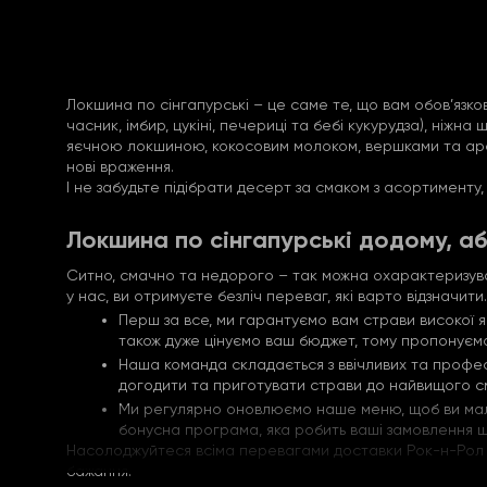
Локшина по сінгапурські – це саме те, що вам обов’язко
часник, імбир, цукіні, печериці та бебі кукурудза), ніжн
яєчною локшиною, кокосовим молоком, вершками та аромат
нові враження.
І не забудьте підібрати десерт за смаком з асортименту
Локшина по сінгапурські додому, аб
Ситно, смачно та недорого – так можна охарактеризув
у нас, ви отримуєте безліч переваг, які варто відзначити.
Перш за все, ми гарантуємо вам страви високої я
також дуже цінуємо ваш бюджет, тому пропонуємо 
Наша команда складається з ввічливих та професі
догодити та приготувати страви до найвищого с
Ми регулярно оновлюємо наше меню, щоб ви мали м
бонусна програма, яка робить ваші замовлення ще
Насолоджуйтеся всіма перевагами доставки Рок-н-Рол та
бажання.