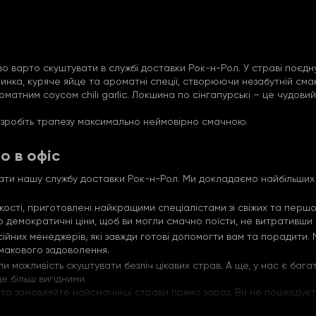
во варто скуштувати в службі доставки Рок-н-Рол. У страві поєдн
а шинка, куряче яйце та ароматні спеції, створюючи незабутній сма
ним соусом chili garlic. Локшина по сінгапурські – це чудовий ви
, зробіть трапезу максимально неймовірно смачною.
о в офіс
ати нашу службу доставки Рок-н-Рол. Ми докладаємо найбільши
кості, приготовлені найкращими спеціалістами зі свіжих та першо
демократичні ціни, щоб ви могли смачно поїсти, не витративши на
йних менеджерів, які завжди готові допомогти вам та порадити. 
макового задоволення.
ожливість скуштувати безліч цікавих страв. А ще, у нас є багато
 більш вигідними.
 замовляйте найсмачніші страви прямо зараз. Ви не пошкодуєте,