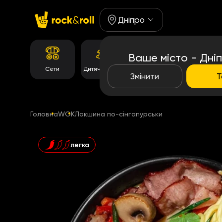
Дніпро
Ваше місто - Дні
Корейське
Сети
Дитяче Меню
Роли
меню
Змінити
Т
Головна
WOK
Локшина по-сінгапурськи
легка