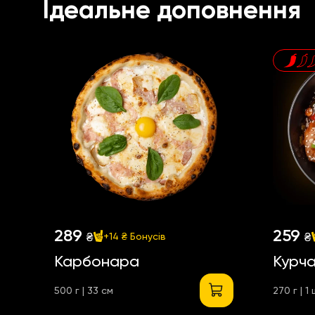
Ідеальне доповнення
289
259
₴
₴
+14 ₴
Бонусів
Карбонара
Курча
500 г | 33 см
270 г | 1