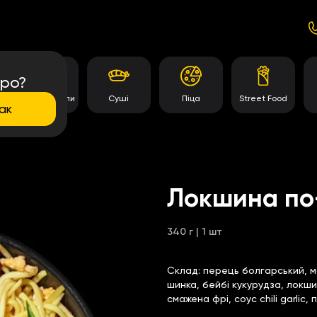
про?
Темпура роли
Суші
Піца
Street Food
ак
Локшина по
340 г | 1 шт
Склад:
перець болгарський, мо
шинка, бейбі кукурудза, локши
смажена фрі, соус chili garlic,