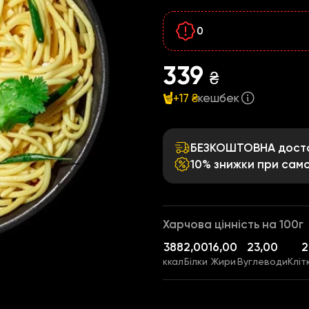
0
339
₴
+17 ₴
кешбек
БЕЗКОШТОВНА достав
10% знижки при само
Харчова цінність на 100г
388
2,00
16,00
23,00
2
ккал
Білки
Жири
Вуглеводи
Кліт