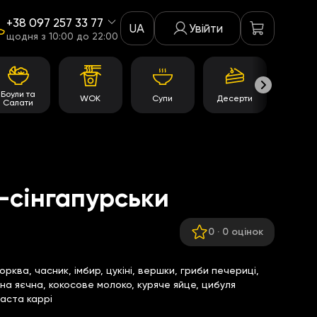
+38 097 257 33 77
UA
Увійти
щодня з 10:00 до 22:00
Боули та
WOK
Супи
Десерти
Акції
Салати
-сінгапурськи
0
·
0 оцінок
рква, часник, імбир, цукіні, вершки, гриби печериці,
на яєчна, кокосове молоко, куряче яйце, цибуля
 паста каррі