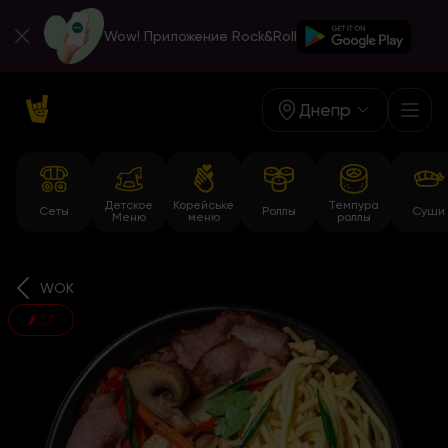
Wow! Приложение Rock&Roll
Днепр
Детское
Корейське
Темпура
Сеты
Роллы
Суши
Меню
меню
роллы
WOK