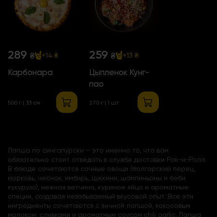
289
259
₴
₴
+14 ₴
+13 ₴
Карбонара
Цыпленок Кунг-
пао
500 г | 33 см
270 г | 1 шт
Лапша по сингапурски – это именно то, что вам
обязательно стоит отведать в службе доставки Рок-н-Ролл.
В блюде сочетаются сочные овощи (болгарский перец,
морковь, чеснок, имбирь, цуккини, шампиньоны и беби
кукуруза), нежная ветчина, куриное яйцо и ароматные
специи, создавая незабываемый вкусовой опыт. Все эти
ингредиенты сочетаются с яичной лапшой, кокосовым
молоком, сливками и ароматным соусом chili garlic. Лапша