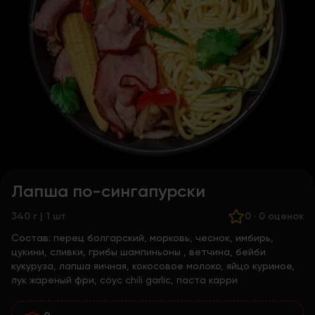
Лапша по-сингапурски
340 г | 1 шт
0
·
0 оценок
Состав:
перец болгарский, морковь, чеснок, имбирь,
цукини, сливки, грибы шампиньоны , ветчина, бейби
кукуруза, лапша яичная, кокосовое молоко, яйцо куриное,
лук жареный фри, соус chili garlic, паста карри