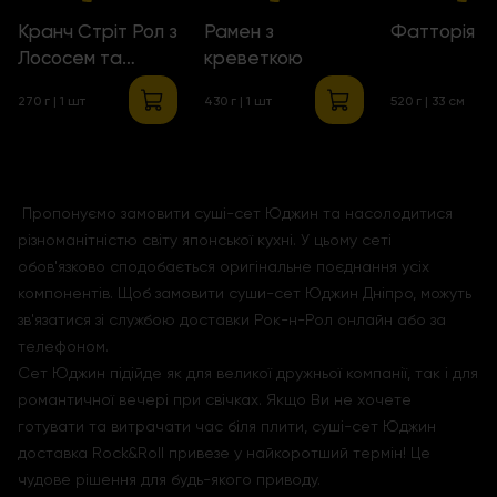
Кранч Стріт Рол з
Рамен з
Фатторія
Лососем та
креветкою
Креветками
270 г | 1 шт
430 г | 1 шт
520 г | 33 см
Пропонуємо замовити суші-сет Юджин та насолодитися
різноманітністю світу японської кухні. У цьому сеті
обов'язково сподобається оригінальне поєднання усіх
компонентів. Щоб замовити суши-сет Юджин Дніпро, можуть
зв'язатися зі службою доставки Рок-н-Рол онлайн або за
телефоном.
Сет Юджин підійде як для великої дружньої компанії, так і для
романтичної вечері при свічках. Якщо Ви не хочете
готувати та витрачати час біля плити, суші-сет Юджин
доставка Rock&Roll привезе у найкоротший термін! Це
чудове рішення для будь-якого приводу.