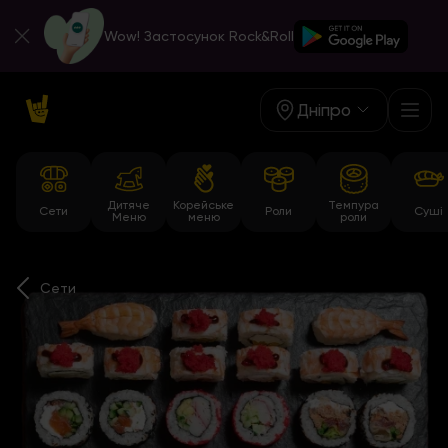
Wow! Застосунок Rock&Roll
Дніпро
Дитяче
Корейське
Темпура
Сети
Роли
Суші
Меню
меню
роли
Сети