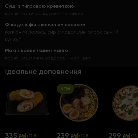
Суші з тигровою креветкою
креветка тигрова, рис японський
Філадельфія з копченим лососем
копчений лосось, сир філадельфія, огірок свіжий,
кунжут
Макі з креветками і манго
креветка, манго, водорості норі, рис
Ідеальне доповнення
NEW
335
239
299
₴
₴
₴
+17 ₴
+12 ₴
+15