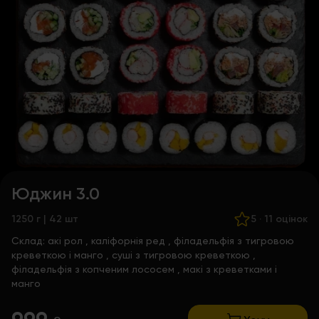
Юджин 3.0
1250 г | 42 шт
5
·
11 оцінок
Склад:
акі рол
,
каліфорнія ред
,
філадельфія з тигровою
креветкою і манго
,
суші з тигровою креветкою
,
філадельфія з копченим лососем
,
макі з креветками і
манго