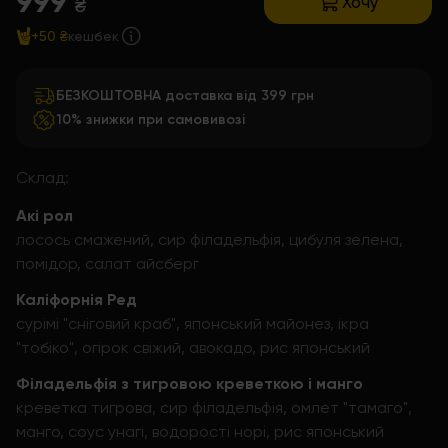
999
Хочу
₴
+50 ₴
кешбек
БЕЗКОШТОВНА доставка від 399 грн
10% знижки при самовивозі
Склад:
Акі рол
лосось смажений, сир філадельфія, цибуля зелена,
помідор, салат айсберг
Каліфорнія Ред
сурімі "сніговий краб", японський майонез, ікра
"тобіко", огірок свіжий, авокадо, рис японський
Філадельфія з тигровою креветкою і манго
креветка тигрова, сир філадельфія, омлет "тамаго",
манго, соус унагі, водорості норі, рис японський