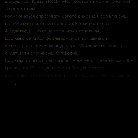
що суші-сет Юджин Rock-n-Roll доставить свіжим, смачним
та ароматним.
Коли хочеться спробувати багато різновидів ролів та суші,
не обмежуйтесь одним набором. Юджин сет і
сет
Філадельфія
– ніхто не залишиться голодним.
Доставка сета Каліфорнія
здійснюється швидко і
безкоштовно. Тому максимум через 90 хвилин ви зможете
скуштувати смачні суші Каліфорнії.
Доставка суші сетів
від компанії Рок-н-Рол проводиться з 10-
ї ранку і до 22-ї години вечора. Тому ви можете
насолодитися сетом Юджин як на сніданок, так і на обід чи
вечерю.