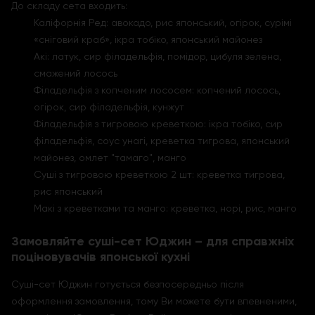
До складу сета входить:
Каліфорнія Ред: авокадо, рис японський, огірок, сурімі
«сніговий краб», ікра тобіко, японський майонез
Акі: латук, сир філадельфія, помідор, цибуля зелена,
смажений лосось
Філадельфія з копченим лососем: копчений лосось,
огірок, сир філадельфія, кунжут
Філадельфія з тигровою креветкою: ікра тобіко, сир
філадельфія, соус унагі, креветка тигрова, японський
майонез, омлет "тамаго", манго
Суші з тигровою креветкою 2 шт: креветка тигрова,
рис японський
Макі з креветками та манго: креветка, норі, рис, манго
Замовляйте суші-сет Юджин – для справжніх
поціновувачів японської кухні
Суші-сет Юджин готується безпосередньо після
оформлення замовлення, тому Ви можете бути впевненими,