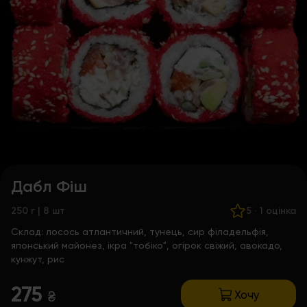
Дабл Фіш
250 г | 8 шт
5
·
1 оцінка
Склад:
лосось атлантичний, тунець, сир філадельфія,
японський майонез, ікра "тобіко", огірок свіжий, авокадо,
кунжут, рис
275
Хочу
₴