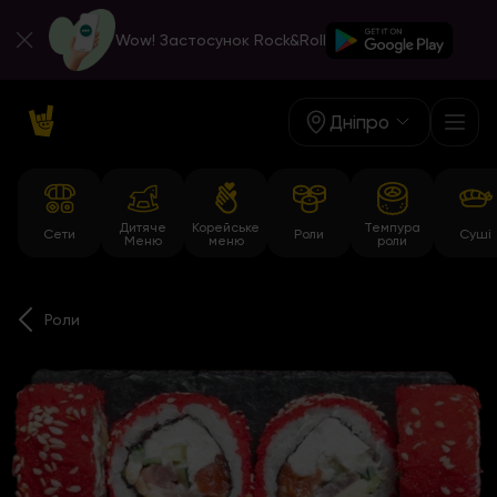
Wow! Застосунок Rock&Roll
Дніпро
Дитяче
Корейське
Темпура
Сети
Роли
Суші
Меню
меню
роли
Роли