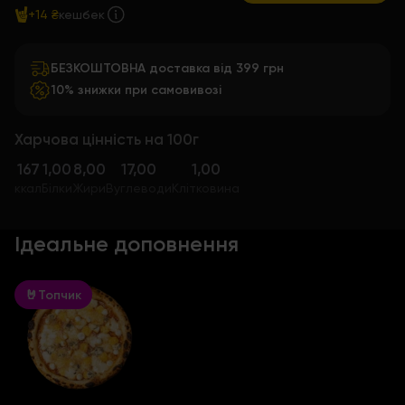
+14 ₴
кешбек
БЕЗКОШТОВНА доставка від 399 грн
10% знижки при самовивозі
Харчова цінність на 100г
167
1,00
8,00
17,00
1,00
ккал
Білки
Жири
Вуглеводи
Клітковина
Ідеальне доповнення
🤘Топчик