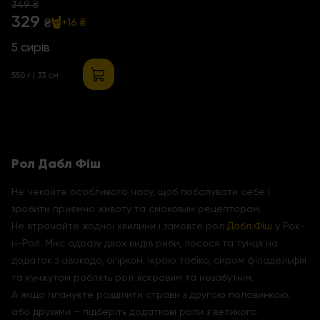
349 ₴
329
₴
+16 ₴
5 сирів
550 г | 33 см
Рол Дабл Фіш
Не чекайте особливого часу, щоб побалувати себе і
зробити приємно животу та смаковим рецепторам.
Не втрачайте жодної хвилини і замовте рол
Дабл Фіш
у Рок-
н-Рол. Мікс одразу двох видів риби, лосося та тунця на
додаток з авокадо, огірком, ікрою тобіко, сиром філадельфія
та кунжутом роблять рол яскравим та незабутнім.
А якщо плануєте розділити страви з другою половинкою,
або друзями – підберіть додаткові роли з великого