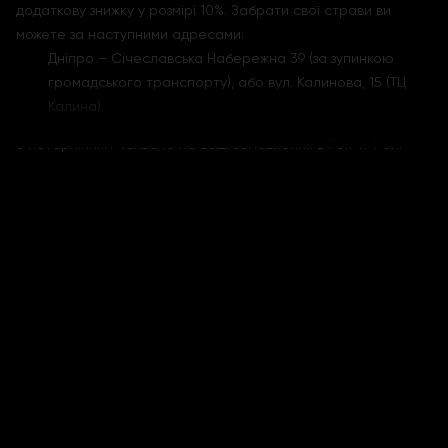
додаткову знижку у розмірі 10%. Забрати свої страви ви
можете за наступними адресами:
Дніпро – Січеславська Набережна 39 (за зупинкою
громадського транспорту), або вул. Калинова, 15 (ТЦ
Калина)
З нетерпінням чекаємо на ваші замовлення в Рок-н-Рол.