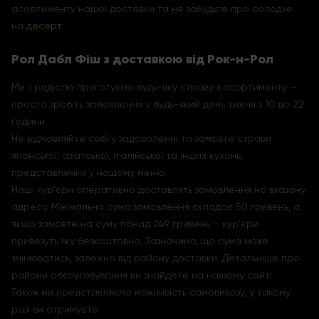
асортименту нашої доставки та не забудьте про солодке
на
десерт
.
Рол Дабл Фіш з доставкою від Рок-н-Рол
Ми з радістю приготуємо будь-яку страву з асортименту –
просто зробіть замовлення у будь-який день тижня з 10 до 22
години.
Не відмовляйте собі у задоволенні та замовте страви
японської, азіатської, італійської та інших кухонь,
представлених у нашому меню.
Наші кур'єри оперативно доставлять замовлення на вказану
адресу. Мінімальна сума замовлення складає 50 гривень, а
якщо замовте на суму понад 249 гривень – кур'єри
привезуть їжу безкоштовно. Зазначимо, що сума може
змінюватись, залежно від району доставки. Детальніше про
райони обслуговування ви знайдете на нашому сайті.
Також ми представляємо можливість самовивозу, у такому
разі ви отримуєте