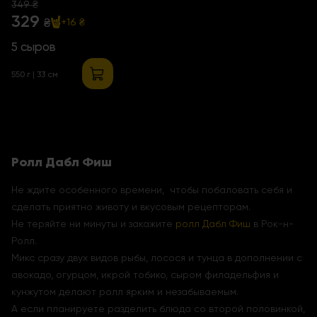
349 ₴
329
₴
+16 ₴
5 сыров
550 г | 33 см
Ролл Дабл Фиш
Не ждите особенного времени, чтобы побаловать себя и
сделать приятно животу и вкусовым рецепторам.
Не теряйте ни минуты и закажите
ролл Дабл Фиш
в Рок-н-
Ролл.
Микс сразу двух видов рыбы, лосося и тунца в дополнении с
авокадо, огурцом, икрой тобико, сыром филадельфия и
кунжутом делают ролл ярким и незабываемым.
А если планируете разделить блюда со второй половинкой,