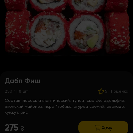
Дабл Фиш
250 г | 8 шт
5
·
1 оценка
Состав:
лосось атлантический, тунец, сыр филадельфия,
японский майонез, икра "тобико, огурец свежий, авокадо,
кунжут, рис
275
Хочу
₴