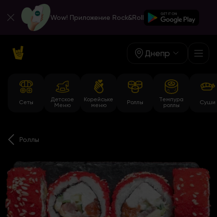
Wow! Приложение Rock&Roll
Днепр
Детское
Корейське
Темпура
Сеты
Роллы
Суши
Меню
меню
роллы
Роллы