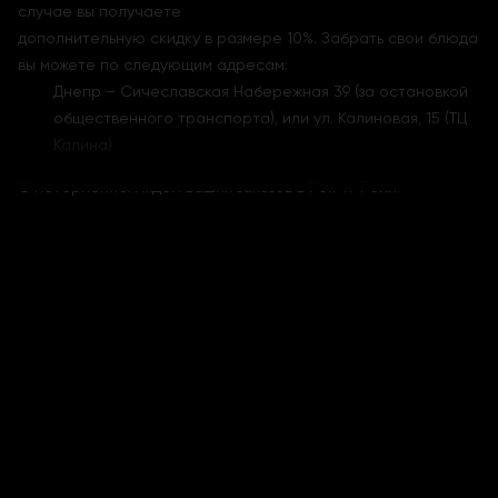
случае вы получаете
дополнительную скидку в размере 10%. Забрать свои блюда
вы можете по следующим адресам:
Днепр – Сичеславская Набережная 39 (за остановкой
общественного транспорта), или ул. Калиновая, 15 (ТЦ
Калина)
С нетерпением ждем ваших заказов в Рок-н-Ролл.