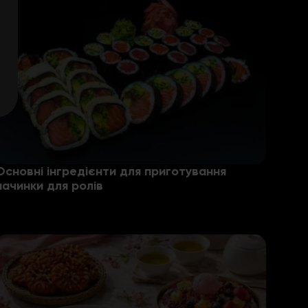
Основні інгредієнти для приготування
начинки для ролів