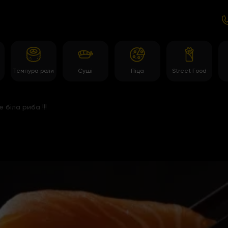
Темпура роли
Суші
Піца
Street Food
біла риба !!!