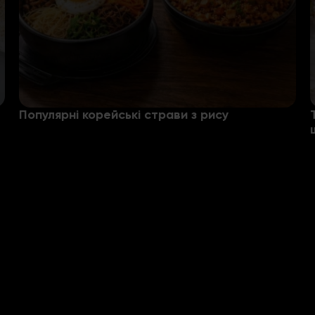
Популярні корейські страви з рису