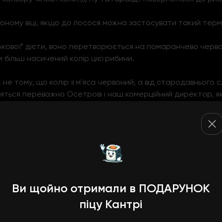
 юному віці, якщо до лосося можна застосувати такий термі
чкової” дієти, воно перетворюється на помаранчево черво
 більш насичений колір цієї рибини.
не тому, що колір її м'яса червоний, а від стародавнього 
осяться переважно Осетрові і наш комерційний директор, 
Імбир для суші, який кр
Ви щойно отримали в ПОДАРУНОК
піцу Кантрі