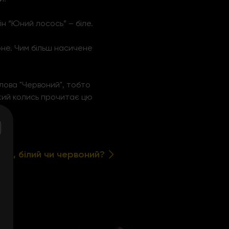
н “Юний лосось” – біле.
не. Чим більш насичене
слова "Червоний", тобто
який колись прочитає цю
аще, білий чи червоний?