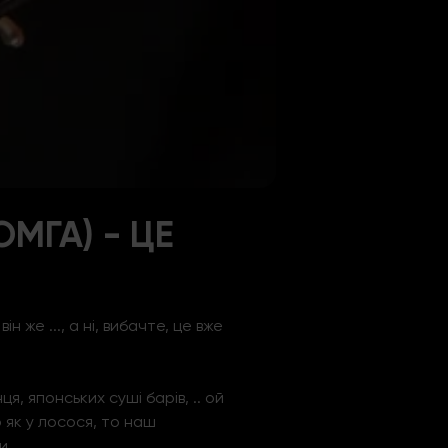
МГА) - ЦЕ
н же ..., а ні, вибачте, це вже
ця, японських суші барів, .. ой
 як у лосося, то наш
и.