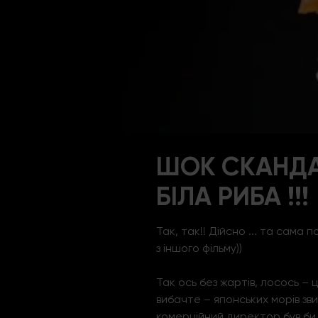
ШОК СКАНДАЛ
БІЛА РИБА !!!
Так, так!! Дійсно ... та сама п
з іншого фільму))
Так ось без жартів, лосось – ц
вибачте – японських морів зв
комерційний директор був би, к