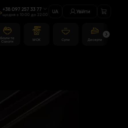
+38 097 257 33 77
UA
Увійти
щодня з 10:00 до 22:00
Боули та
WOK
Супи
Десерти
Акції
Салати