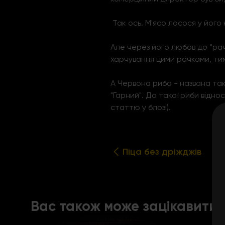
Так ось. М'ясо лосося у його
Але через його любов до “ра
харчування цими рачками, тим
А Червона риба - названа так 
"Гарний". До такої риби відн
статтю у блозі).
Піца без дріжджів
Вас також може зацікавити: