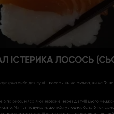
 ІСТЕРИКА ЛОСОСЬ (СЬО
опулярна риба для суші - лосось, він же сьомга, він же Гоша ві
е біла риба, м'ясо якої червоніє через дієту))) цього мешкан
ичайно.
Ми тут подумали, що якби у людей, було б так само
ольору чіпсів і коли..))) Ну та гаразд.. повернемося до риб