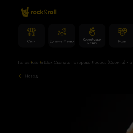
Корейське
Сети
Дитяче Меню
Роли
меню
Головна
Блог
Шок Скандал Істерика Лосось (Сьомга) - це 
Назад