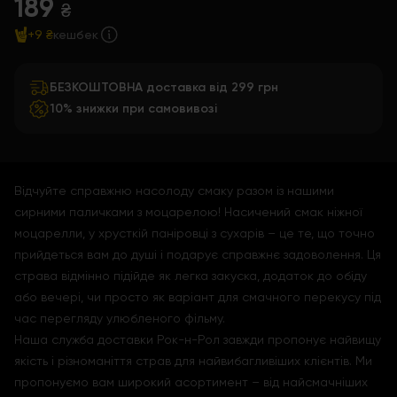
189
₴
+9 ₴
кешбек
БЕЗКОШТОВНА доставка від 299 грн
10% знижки при самовивозі
Відчуйте справжню насолоду смаку разом із нашими
сирними паличками з моцарелою! Насичений смак ніжної
моцарелли, у хрусткій паніровці з сухарів – це те, що точно
прийдеться вам до душі і подарує справжнє задоволення. Ця
страва відмінно підійде як легка закуска, додаток до обіду
або вечері, чи просто як варіант для смачного перекусу під
час перегляду улюбленого фільму.
Наша служба доставки Рок-н-Рол завжди пропонує найвищу
якість і різноманіття страв для найвибагливіших клієнтів. Ми
пропонуємо вам широкий асортимент – від найсмачніших