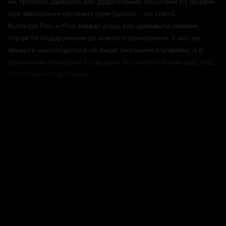
ми приємно здивуємо вас додатковими бонусами та акціями
при замовленні на певну суму (деталі - на сайті).
Команда Рок-н-Рол завжди рада вас здивувати смаком
страв та подарунками до кожного замовлення. У нас ви
зможете насолодитися не лише смачними стравами, а й
приємними бонусами та акціями, які роблять кожен ваш обід
особливим та вигідним.