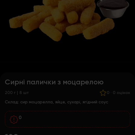
Сирні палички з моцарелою
200 г | 8 шт
0
·
0 оцінок
Склад:
сир моцарелла, яйце, сухарі, ягідний соус
0