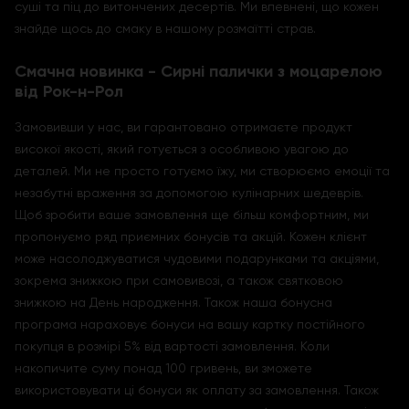
суші та піц до витончених десертів. Ми впевнені, що кожен
знайде щось до смаку в нашому розмаїтті страв.
Смачна новинка - Сирні палички з моцарелою
від Рок-н-Рол
Замовивши у нас, ви гарантовано отримаєте продукт
високої якості, який готується з особливою увагою до
деталей. Ми не просто готуємо їжу, ми створюємо емоції та
незабутні враження за допомогою кулінарних шедеврів.
Щоб зробити ваше замовлення ще більш комфортним, ми
пропонуємо ряд приємних бонусів та акцій. Кожен клієнт
може насолоджуватися чудовими подарунками та акціями,
зокрема знижкою при самовивозі, а також святковою
знижкою на День народження. Також наша бонусна
програма нараховує бонуси на вашу картку постійного
покупця в розмірі 5% від вартості замовлення. Коли
накопичите суму понад 100 гривень, ви зможете
використовувати ці бонуси як оплату за замовлення. Також