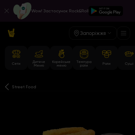
Wow! Застосунок Rock&Roll
Запоріжжя
Дитяче
Корейське
Темпура
Сети
Роли
Суші
Меню
меню
роли
Street Food