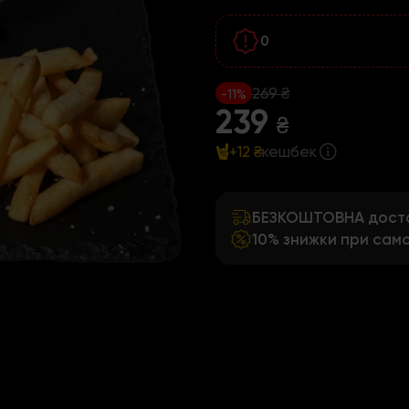
0
269 ₴
-11%
239
₴
+12 ₴
кешбек
БЕЗКОШТОВНА достав
10% знижки при само