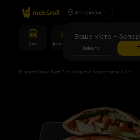
Запоріжжя
Ваше місто - Запор
Корейське
Сети
Дитяче Меню
Темпура рол
меню
Змінити
Т
Головна
Street Food
Піта з Куркою та картоплею Фрі