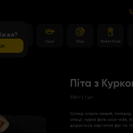
іжжя?
и
Роли
Суші
Піца
Street Food
ак
Піта з Курк
500 г | 1 шт
Склад:
огірок свіжий, помідор
спеції, курка філе sous-vide,
додається: картопля фрі та т