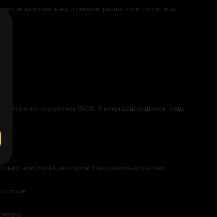
евр, який вразить ваші смакові рецептори і залишить
авагантних коробочок WOK. З нами ваш сніданок, обід,
оставку найсмачніших страв. Наша команда готова
х страв!
рмерів.