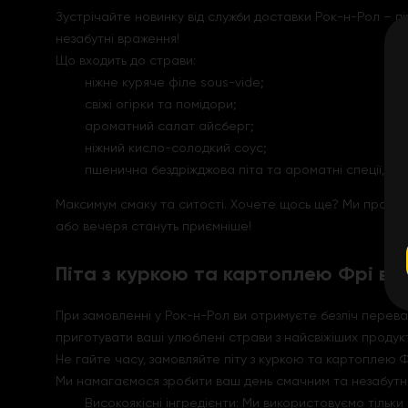
Зустрічайте новинку від служби доставки Рок-н-Рол – п
незабутні враження!
Що входить до страви:
ніжне куряче філе sous-vide;
свіжі огірки та помідори;
ароматний салат айсберг;
ніжний кисло-солодкий соус;
пшенична бездріжджова піта та ароматні спеції,
Максимум смаку та ситості. Хочете щось ще? Ми пропон
або вечеря стануть приємніше!
Піта з куркою та картоплею Фрі від
При замовленні у Рок-н-Рол ви отримуєте безліч перев
приготувати ваші улюблені страви з найсвіжіших продукт
Не гайте часу, замовляйте піту з куркою та картоплею 
Ми намагаємося зробити ваш день смачним та незабутнім.
Високоякісні інгредієнти: Ми використовуємо тільки