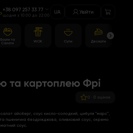
+38 097 257 33 77
UA
Увійти
щодня з 10:00 до 22:00
Боули та
WOK
Супи
Десерти
Акції
Салати
ою та картоплею Фрі
0
·
0 оцінок
, салат айсберг, соус кисло-солодкий, цибуля "марс",
 піта пшенична бездріжджова, оливковий соус, окремо
оматний соус.