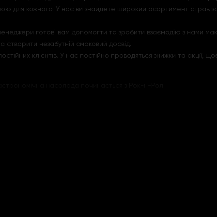
пною для кожного. У нас ви знайдете широкий асортимент страв з
 менеджери готові вам допомогти та зробити взаємодію з нами ма
та створити незабутній смаковий досвід.
 постійних клієнтів. У нас постійно проводяться знижки та акції
гастрономічна насолода починається з Рок-н-Рол!