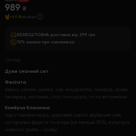
989
₴
+49 ₴
кешбек
БЕЗКОШТОВНА доставка від 299 грн
10% знижки при самовивозі
Склад:
Дуже смачний сет
Фелічіта
бекон, салямі, шинка, сир моцарелла, помідор, гриби
печериці, маслини, соус помодоро, тісто витримане
Комбуча Класична
підготовлена вода, цукровий сироп, відбірний чай,
натуральні фрукти та ягоди (не менше 30%), культура
чайного гриба - scoby