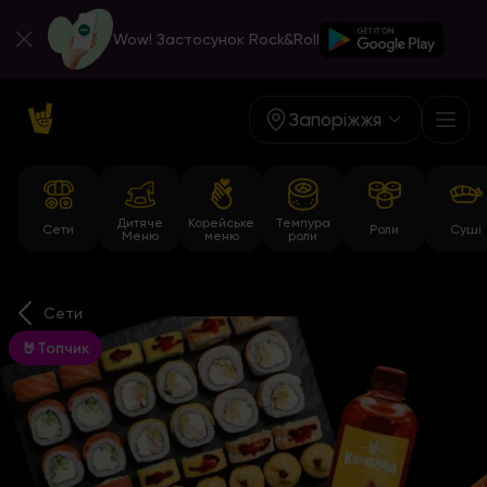
Wow! Застосунок Rock&Roll
Запоріжжя
Дитяче
Корейське
Темпура
Сети
Роли
Суші
Меню
меню
роли
Сети
🤘Топчик