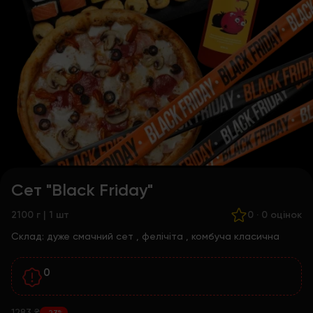
Сет "Black Friday"
2100 г | 1 шт
0
·
0 оцінок
Склад:
дуже смачний сет
,
фелічіта
,
комбуча класична
0
1283 ₴
-23%