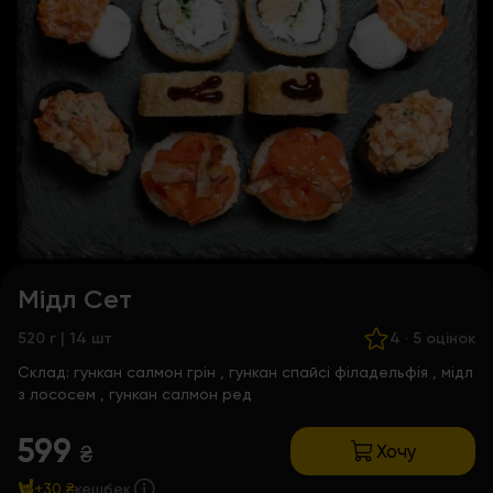
Мідл Сет
520 г | 14 шт
4
·
5 оцінок
Склад:
гункан салмон грін
,
гункан спайсі філадельфія
,
мідл
з лососем
,
гункан салмон ред
599
Хочу
₴
+30 ₴
кешбек