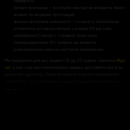
недорого;
вигідні пропозиції — в онлайн-закладі ви знайдете безліч
знижок та акційних пропозицій;
зручна програма лояльності — з кожного замовлення
отримуєте на картку бонуси у розмірі 5% від суми
замовлення (1 бонус = 1 гривня). Коли сума
перевищуватиме 100 гривень, ви зможете
розрахуватися ними за наступне замовлення.
Ми працюємо для вас щодня з 10 до 22 години. Замовте
Мідл
сет
у нас і кур'єри максимально швидко доставлять його за
вказаною адресою. Також ви можете забрати замовлення
самостійно, при самовивозі надається додаткова знижка у
розмірі 10%.