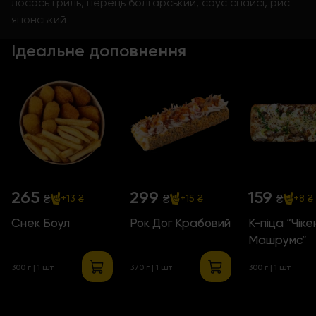
лосось гриль, перець болгарський, соус спайсі, рис
японський
Ідеальне доповнення
265
299
159
₴
₴
₴
+13 ₴
+15 ₴
+8 ₴
Снек Боул
Рок Дог Крабовий
К-піца “Чіке
Машрумс”
300 г | 1 шт
370 г | 1 шт
300 г | 1 шт