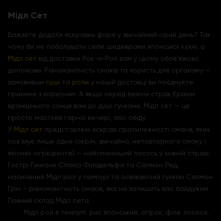
Мідл Сет
Бажаєте додати яскравих фарб у звичайний сірий день? Так
чому би не побалувати себе шедеврами японської кухні, а
Мідл сет
від доставки Рок-н-Рол вам у цьому обов'язково
допоможе. Різноманітність смаків та користь для організму –
замовивши
суші
та
роли
у нашій доставці ви поєднуєте
приємне з корисним. А якщо серед безлічі страв Країни
вранішнього сонця вам до душі гункани, Мідл сет — це
просто мастхев гарної вечері, або обіду.
У
Мідл сет
представлені яскраві протилежності смаків, яких
пов'язує лише одне (окрім, звичайно, неповторного смаку і
якісних інгредієнтів) — найсмачніший лосось у кожній страві.
Гострі Гункани Спайсі Філадельфія та Салмон Ред,
насичений Мідл рол у темпурі та освіжаючий гункан Салмон
Грін – різноманітність смаків, яка не залишить вас байдужим.
Повний склад Мідл сета:
Мідл рол в темпупі: рис японський, огірок, філе лосося,