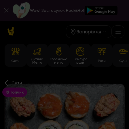
Wow! Застосунок Rock&Roll
Запоріжжя
Дитяче
Корейське
Темпура
Сети
Роли
Суші
Меню
меню
роли
Сети
🤘Топчик