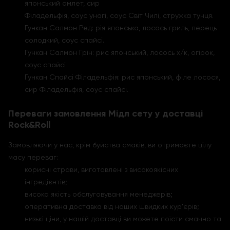
японський омлет, сир
Філадельфія, соус унагі, соус Світ Чилі, стружка тунця.
Гункан Салмон Ред: рія японська, лосось гриль, перець
солодкий, соус спайсі.
Гункан Салмон Грін: рис японський, лосось х/к, огірок,
соус спайсі
Гункан Спайсі Філадельфія: рис японський, філе лосося,
сир Філадельфія, соус спайсі.
Переваги замовлення Мідл сету у доставці
Rock&Roll
Замовляючи у нас, крім буйства смаків, ви отримаєте цілу
масу переваг:
корисні страви, виготовлені з високоякісних
інгредієнтів;
висока якість обслуговування менеджерів;
оперативна доставка від наших швидких кур'єрів;
низькі ціни, у нашій доставці ви можете поїсти смачно та