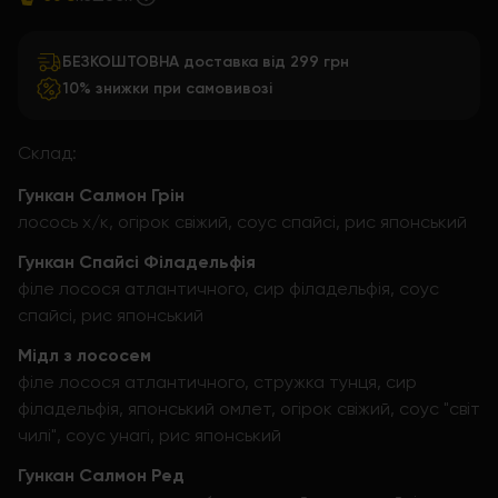
БЕЗКОШТОВНА доставка від 299 грн
10% знижки при самовивозі
Склад:
Гункан Салмон Грін
лосось х/к, огірок свіжий, соус спайсі, рис японський
Гункан Спайсі Філадельфія
філе лосося атлантичного, сир філадельфія, соус
спайсі, рис японський
Мідл з лососем
філе лосося атлантичного, стружка тунця, сир
філадельфія, японський омлет, огірок свіжий, соус "світ
чилі", соус унагі, рис японський
Гункан Салмон Ред