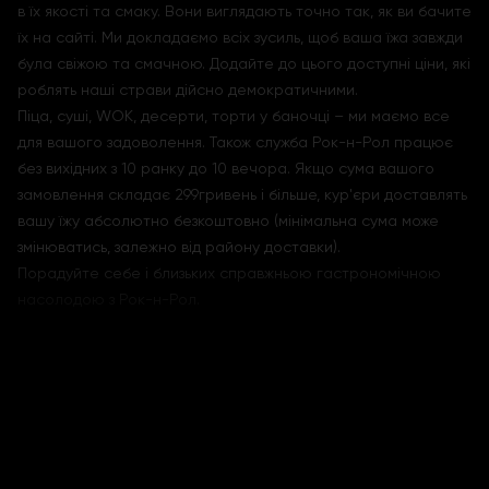
в їх якості та смаку. Вони виглядають точно так, як ви бачите
їх на сайті. Ми докладаємо всіх зусиль, щоб ваша їжа завжди
була свіжою та смачною. Додайте до цього доступні ціни, які
роблять наші страви дійсно демократичними.
Піца, суші, WOK, десерти, торти у баночці – ми маємо все
для вашого задоволення. Також служба Рок-н-Рол працює
без вихідних з 10 ранку до 10 вечора. Якщо сума вашого
замовлення складає 299гривень і більше, кур'єри доставлять
вашу їжу абсолютно безкоштовно (мінімальна сума може
змінюватись, залежно від району доставки).
Порадуйте себе і близьких справжньою гастрономічною
насолодою з Рок-н-Рол.