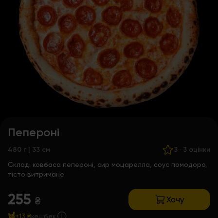
Пепероні
480 г | 33 см
3
·
3 оцінки
Склад:
ковбаса пепероні, сир моцарелла, соус помодоро,
тісто витримане
255
Хочу
₴
+13 ₴
кешбек