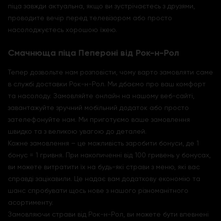
піца завжди актуальна, якщо ви зустрічаєтесь з друзями,
проводите вечір перед телевізором або просто
насолоджуєтесь хорошою їжею.
Смачнюща піца Пепероні від Рок-н-Рол
Тепер дозвольте нам розповісти, чому варто замовляти саме
в службі доставки Рок-н-Рол. Ми дбаємо про ваш комфорт
та насолоду. Замовляйте онлайн на нашому веб-сайті,
завантажуйте зручний мобільний додаток або просто
зателефонуйте нам. Ми приготуємо ваше замовлення
швидко та з великою увагою до деталей.
Кожне замовлення – це можливість заробити бонуси, де 1
бонус = 1 гривня. При накопиченні від 100 гривень у бонусах,
ви можете витратити їх на будь-які страви з меню, які вас
справді зацікавили. Це надає вам додаткову економію та
шанс спробувати щось нове з нашого різноманітного
асортименту.
Замовляючи страви від Рок-н-Рол, ви можете бути впевнені