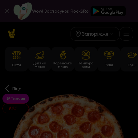
Wow! Застосунок Rock&Roll
Запоріжжя
Дитяче
Корейське
Темпура
Сети
Роли
Суші
Меню
меню
роли
Піца
🤘Топчик