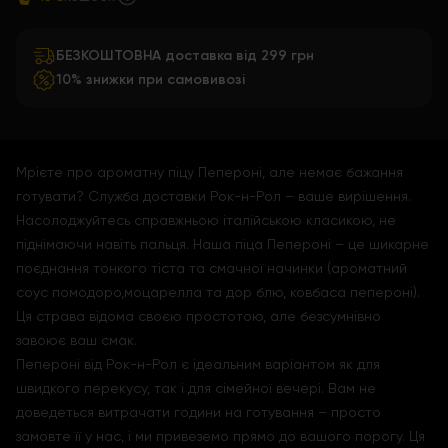
БЕЗКОШТОВНА доставка від 299 грн
10% знижки при самовивозі
Мрієте про ароматну піцу Пепероні, але немає бажання
готувати? Служба доставки Рок-н-Рол – ваше вирішення.
Насолоджуйтесь справжньою італійською класикою, не
піднімаючи навіть пальця. Наша піца Пепероні – це шикарне
поєднання тонкого тіста та смачної начинки (ароматний
соус помодоро,моцарелла та дор блю, ковбаса пепероні).
Ця страва відома своєю простотою, але безсумнівно
завоює ваш смак.
Пепероні від Рок-н-Рол є ідеальним варіантом як для
швидкого перекусу, так і для сімейної вечері. Вам не
доведеться витрачати години на готування – просто
замовте її у нас, і ми привеземо прямо до вашого порогу. Ця