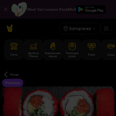
Wow! Застосунок Rock&Roll
Запоріжжя
Дитяче
Корейське
Темпура
Сети
Роли
Суші
Меню
меню
роли
Роли
Premium