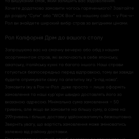
та вишуканий смак, який залишить вас задоволеним.
Хочете додатково замовити чогось гаряченького? Завітайте
до розділу "Супи" або "WOK Box" на нашому сайті – у Рок-н-
Рол ви знайдете широкий вибір страв за вигідними цінами.
Рол Каліфорнія Дрім до вашого столу
Запрошуємо вас на смачну вечерю або обід з нашим
асортиментом страв, які включають в себе японську,
азіатську, італійську кухні та багато іншого. Наші страви
готуються безпосередньо перед відправкою, тому ви завжди
будете отримувати свіжу та апетитну їжу "з-під ножа".
Замовити їжу в Рок-н-Рол дуже просто – лише оформіть
замовлення та наші кур'єри швидко доставлять його за
вказаною адресою. Мінімальна сума замовлення – 50
гривень, але якщо ви замовите на більшу суму, а саме на
299гривень і більше, доставку здійснюватимуть безкоштовно.
Зверніть увагу, що вартість замовлення може змінюватись
залежно від району доставки.