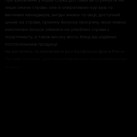
При замовленні у нашій службі доставки ви отримуєте не
лише смачні страви, але й оперативних кур'єрів та
ввічливих менеджерів, вигідні знижки та акції, доступний
цінник на страви, приємну бонусну програму, якою можна
накопичені бонуси обміняти на улюблені страви з
асортименту, а також високу якість блюд від надійних
постачальників продукції.
Не вагайтесь та замовляйте рол Каліфорнія Дрім в Рок-н-
Рол вже сьогодні, щоб насолоджуватись неперевершеним
смаком!