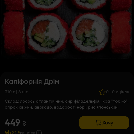
Каліфорнія Дрім
310 г | 8 шт
0
·
0 оцінок
Склад:
лосось атлантичний, сир філадельфія, ікра "тобіко",
огірок свіжий, авокадо, водорості норі, рис японський
449
Хочу
₴
+22 ₴
кешбек