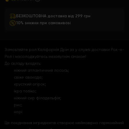
БЕЗКОШТОВНА доставка від 299 грн
10% знижки при самовивозі
Замовляйте рол Каліфорнія Дрім за у службі доставки Рок-н-
Рол і насолоджуйтесь незабутнім смаком!
До складу входять:
ніжний атлантичний лосось;
свіже авокадо;
хрусткий огірок;
ікра тобіко;
ніжний сир філадельфія;
рис;
норі.
Це поєднання інгредієнтів створює неймовірно гармонійний