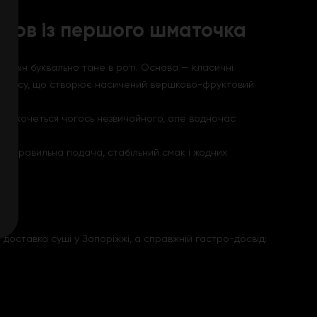
юбов із першого шматочка
 — він буквально тане в роті. Основа — класичні
ого міксу, що створює насичений вершково-фруктовий
коли хочеться чогось незвичайного, але водночас
ту.
ей: правильна подача, стабільний смак і жодних
 доставка суші у Запоріжжі, а справжній гастро-досвід: