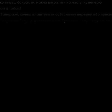
акопичуєш бонуси, які можна витратити на наступну вечерю.
ом із тобою!
 Запоріжжі, хочеш влаштувати собі смачну перерву або приєм
і переконайся, що доставка може бути смачною, швидкою та б