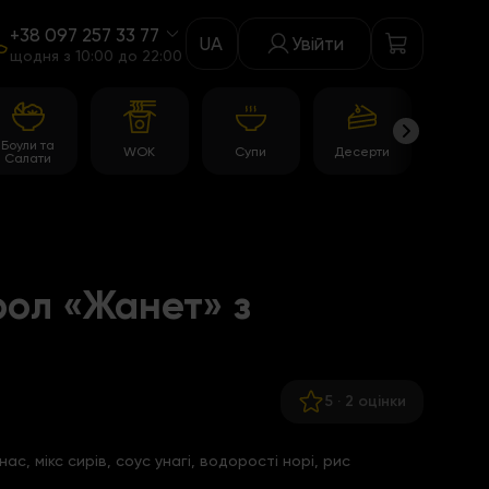
+38 097 257 33 77
UA
Увійти
щодня з 10:00 до 22:00
Боули та
WOK
Супи
Десерти
Акції
Салати
ол «Жанет» з
5
·
2 оцінки
с, мікс сирів, соус унагі, водорості норі, рис