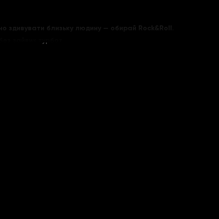
но здивувати близьку людину — обирай Rock&Roll.
ез зайвих турбот.