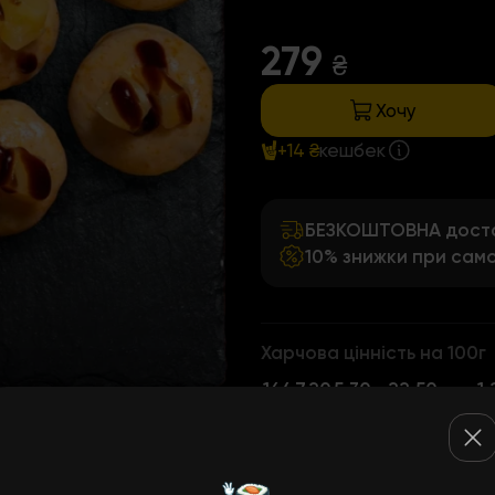
279
₴
Хочу
+14 ₴
кешбек
БЕЗКОШТОВНА достав
10% знижки при само
Харчова цінність на 100г
164
7,20
5,30
22,50
1,
ккал
Білки
Жири
Вуглеводи
Клітк