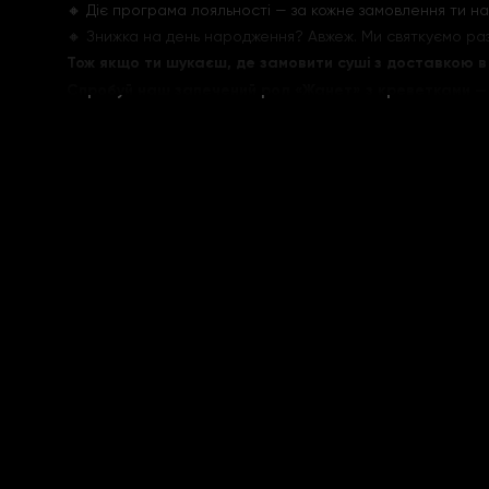
🔸 Діє програма лояльності — за кожне замовлення ти н
🔸 Знижка на день народження? Авжеж. Ми святкуємо раз
Тож якщо ти шукаєш, де замовити суші з доставкою в
Спробуй наш запечений рол «Жанет» з креветками — 