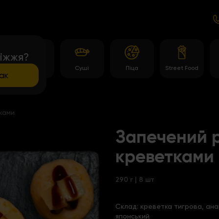
іжжя?
и
Роли
Суші
Піца
Street Food
ак
ками
Запечений р
креветками
290 г | 8 шт
Склад:
креветка тигрова, анана
японський