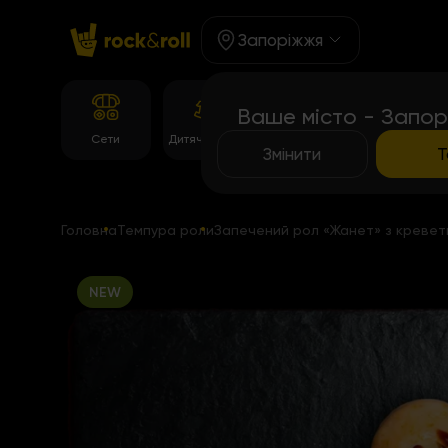
Запоріжжя
Ваше місто - Запор
Корейське
Сети
Дитяче Меню
Темпура рол
меню
Змінити
Т
Головна
Темпура роли
Запечений рол «Жанет» з кревет
NEW