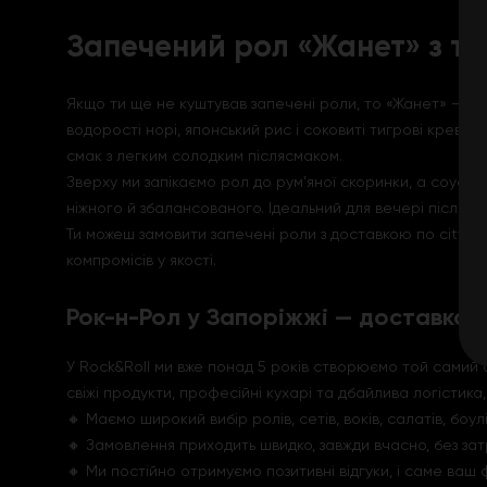
Запечений рол «Жанет» з т
Якщо ти ще не куштував запечені роли, то «Жанет» — сам
водорості норі, японський рис і соковиті тигрові крев
смак з легким солодким післясмаком.
Зверху ми запікаємо рол до рум’яної скоринки, а соус у
ніжного й збалансованого. Ідеальний для вечері після 
Ти можеш замовити запечені роли з доставкою по city всь
компромісів у якості.
Рок-н-Рол у Запоріжжі — доставка ї
У Rock&Roll ми вже понад 5 років створюємо той самий с
свіжі продукти, професійні кухарі та дбайлива логістик
🔸 Маємо широкий вибір ролів, сетів, воків, салатів, боу
🔸 Замовлення приходить швидко, завжди вчасно, без зат
🔸 Ми постійно отримуємо позитивні відгуки, і саме ва