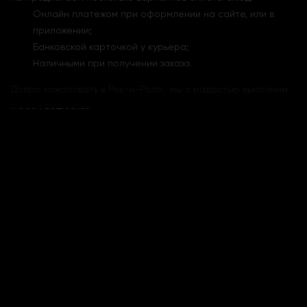
Онлайн платежом при оформлении на сайте, или в
приложении;
Банковской карточкой у курьера;
Наличными при получении заказа.
Добро пожаловать в Рок-н-Ролл, мы с радостью выполним
любой ваш заказ.