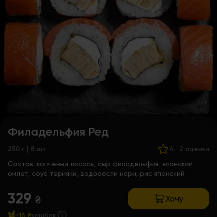
Филадельфия Ред
250 г | 8 шт
4
·
2 оценки
Состав:
копченый лосось, сыр филадельфия, японский
омлет, соус терияки, водоросли нори, рис японский
329
Хочу
₴
+16 ₴
кешбек