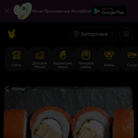
Wow! Приложение Rock&Roll
Запорожье
Детское
Корейське
Темпура
Сеты
Роллы
Суши
Меню
меню
роллы
Роллы