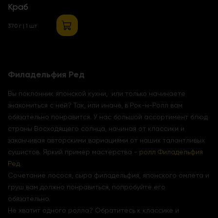
Краб
370 г | 1 шт
Филадельфия Ред
Вы поклонник японской кухни, или только начинаете
знакомиться с ней? Так, или иначе, в Рок-н-Ролл вам
обязательно понравится. У нас большой ассортимент блюд
страны Восходящего солнца, начиная от классики и
заканчивая авторскими вариациями от наших талантливых
сушистов. Яркий пример мастерства -
ролл Филадельфия
Ред
.
Сочетание лосося, сыра филадельфия, японского омлета и
груш вам должно понравиться, попробуйте его
обязательно.
Не хватит одного ролла? Обратитесь к классике и