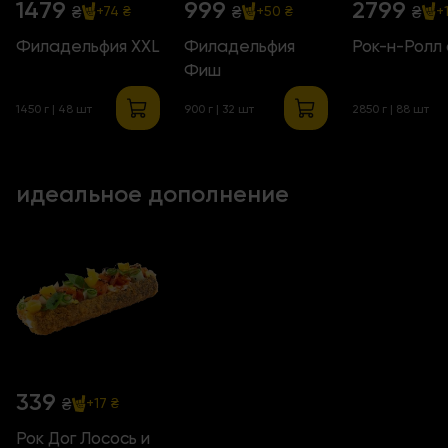
1479
999
2799
₴
₴
₴
+74 ₴
+50 ₴
+
Филадельфия ХХL
Филадельфия
Рок-н-Ролл
Фиш
1450 г | 48 шт
900 г | 32 шт
2850 г | 88 шт
идеальное дополнение
339
₴
+17 ₴
Рок Дог Лосось и