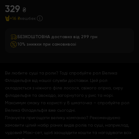
329
₴
+16 ₴
кешбек
БЕЗКОШТОВНА доставка від 299 грн
10% знижки при самовивозі
Ви любите суші та роли? Тоді спробуйте рол Велика
Філадельфія від нашої служби доставки. Цей рол
складається з ніжного філе лосося, свіжого огірка, сиру
філадельфія та авокадо, загорнутого у рис та норі.
Максимум смаку та користі у 8 шматочка – спробуйте рол
Велика Філадельфія вже сьогодні.
Плануєте пригощати велику компанію? Рекомендуємо
замовити цілий набір різних видів ролів та суші, наприклад,
чудовий Макі-сет, щоб заощадити кошти та нагодувати всіх