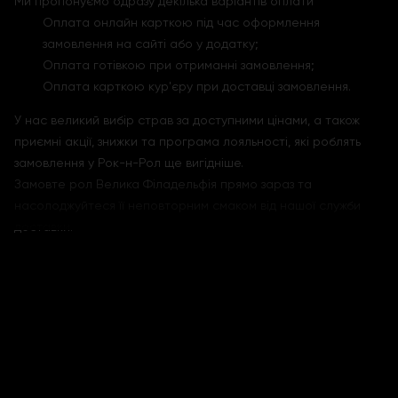
Ми пропонуємо одразу декілька варіантів оплати
Оплата онлайн карткою під час оформлення
замовлення на сайті або у додатку;
Оплата готівкою при отриманні замовлення;
Оплата карткою кур'єру при доставці замовлення.
У нас великий вибір страв за доступними цінами, а також
приємні акції, знижки та програма лояльності, які роблять
замовлення у Рок-н-Рол ще вигідніше.
Замовте рол Велика Філадельфія прямо зараз та
насолоджуйтеся її неповторним смаком від нашої служби
доставки.