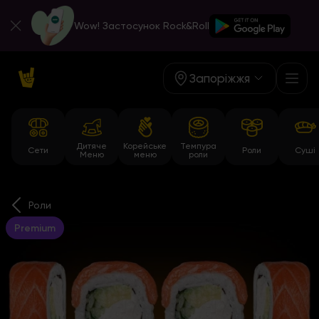
Wow! Застосунок Rock&Roll
Запоріжжя
Дитяче
Корейське
Темпура
Сети
Роли
Суші
Меню
меню
роли
Роли
Premium