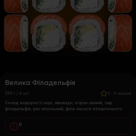
Велика Філадельфія
339 г | 8 шт
0
·
0 оцінок
Склад:
водорості норі, авокадо, огірок свіжий, сир
філадельфія, рис японський, філе лосося атлантичного
0