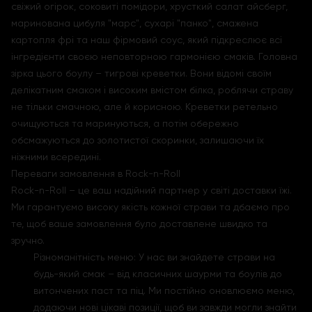
свіжий огірок, соковиті помідори, хрусткий салат айсберг,
маринована цибуля "марс", сухарі "панко", смажена
картопля фрі та наш фірмовий соус, який підкреслює всі
інгредієнти своєю неповторною гармонією смаків. Головна
зірка цього боулу – тигрові креветки. Вони відомі своїм
делікатним смаком і високим вмістом білка, роблячи страву
не тільки смачною, але й корисною. Креветки ретельно
очищуються та маринуються, а потім обережно
обсмажуються до золотистої скоринки, залишаючи їх
ніжними всередині.
Переваги замовлення в Rock-n-Roll
Rock-n-Roll – це ваш надійний партнер у світі доставки їжі.
Ми гарантуємо високу якість кожної страви та дбаємо про
те, щоб ваше замовлення було доставлене швидко та
зручно.
Різноманітність меню: У нас ви знайдете страви на
будь-який смак – від класичних шаурми та боулів до
витончених паст та піц. Ми постійно оновлюємо меню,
додаючи нові цікаві позиції, щоб ви завжди могли знайти