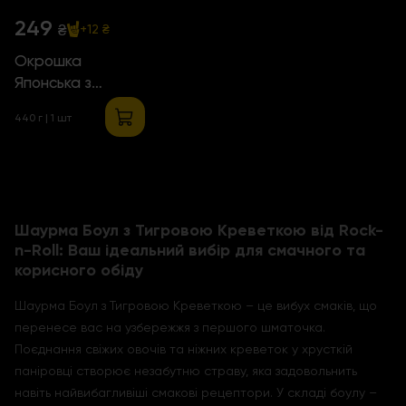
249
₴
+12 ₴
Окрошка
Японська з
Тигровими
440 г | 1 шт
Креветками
Шаурма Боул з Тигровою Креветкою від Rock-
n-Roll: Ваш ідеальний вибір для смачного та
корисного обіду
Шаурма Боул з Тигровою Креветкою – це вибух смаків, що
перенесе вас на узбережжя з першого шматочка.
Поєднання свіжих овочів та ніжних креветок у хрусткій
паніровці створює незабутню страву, яка задовольнить
навіть найвибагливіші смакові рецептори. У складі боулу –