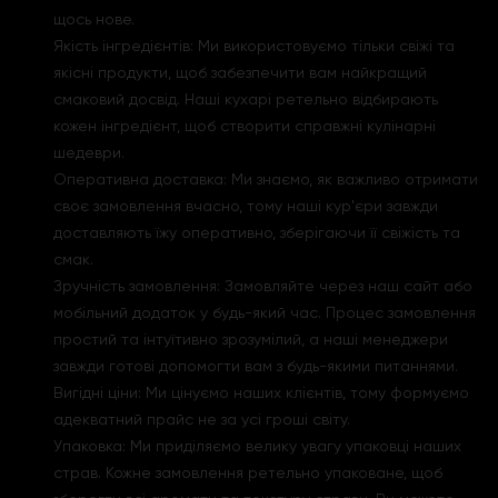
щось нове.
Якість інгредієнтів: Ми використовуємо тільки свіжі та
якісні продукти, щоб забезпечити вам найкращий
смаковий досвід. Наші кухарі ретельно відбирають
кожен інгредієнт, щоб створити справжні кулінарні
шедеври.
Оперативна доставка: Ми знаємо, як важливо отримати
своє замовлення вчасно, тому наші кур'єри завжди
доставляють їжу оперативно, зберігаючи її свіжість та
смак.
Зручність замовлення: Замовляйте через наш сайт або
мобільний додаток у будь-який час. Процес замовлення
простий та інтуїтивно зрозумілий, а наші менеджери
завжди готові допомогти вам з будь-якими питаннями.
Вигідні ціни: Ми цінуємо наших клієнтів, тому формуємо
адекватний прайс не за усі гроші світу.
Упаковка: Ми приділяємо велику увагу упаковці наших
страв. Кожне замовлення ретельно упаковане, щоб