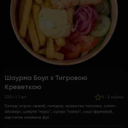
Шаурма Боул з Тигровою
Креветкою
220 г | 1 шт
4
·
2 оцінки
Склад:
огірок свіжий, помідор, креветка тигрова, салат
айсберг, цибуля "марс", сухарі "панко", соус фірмовий,
картопля смажена фрі