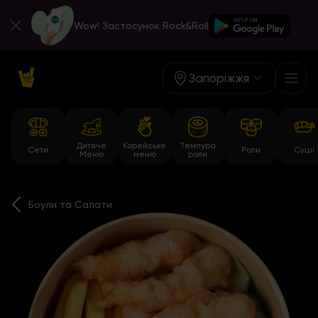
Wow! Застосунок Rock&Roll
Запоріжжя
Дитяче
Корейське
Темпура
Сети
Роли
Суші
Меню
меню
роли
Боули та Салати