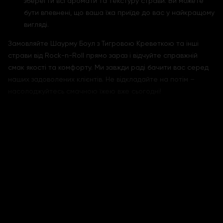
зберегти всі аромати та текстуру страви. Ви можете
бути впевнені, що ваша їжа приїде до вас у найкращому
вигляді.
Замовляйте Шаурму Боул з Тигровою Креветкою та інші
страви від Rock-n-Roll прямо зараз і відчуйте справжній
смак якості та комфорту. Ми завжди раді бачити вас серед
наших задоволених клієнтів. Не відкладайте на потім –
насолоджуйтесь смачною їжею вже сьогодні!