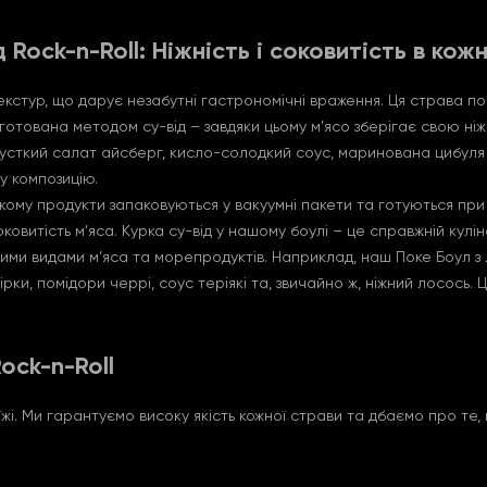
Rock-n-Roll: Ніжність і соковитість в ко
екстур, що дарує незабутні гастрономічні враження. Ця страва по
тована методом су-від – завдяки цьому м'ясо зберігає свою ніж
 хрусткий салат айсберг, кисло-солодкий соус, маринована цибуля
у композицію.
и якому продукти запаковуються у вакуумні пакети та готуються пр
ковитість м’яса. Курка су-від у нашому боулі – це справжній кул
шими видами м’яса та морепродуктів. Наприклад, наш Поке Боул з
гірки, помідори черрі, соус теріякі та, звичайно ж, ніжний лосось.
ock-n-Roll
 їжі. Ми гарантуємо високу якість кожної страви та дбаємо про 