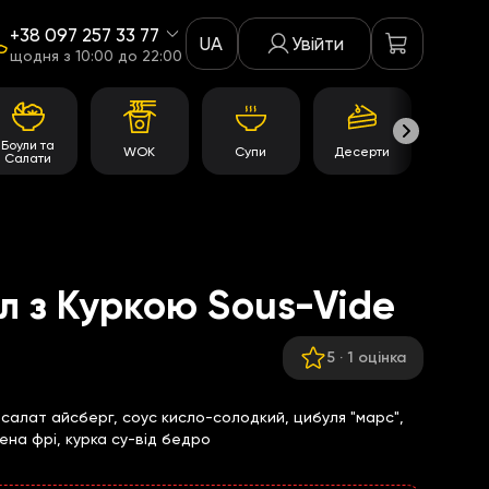
+38 097 257 33 77
UA
Увійти
щодня з 10:00 до 22:00
Боули та
WOK
Супи
Десерти
Акції
Салати
 з Куркою Sous-Vide
5
·
1 оцінка
, салат айсберг, соус кисло-солодкий, цибуля "марс",
ена фрі, курка су-від бедро