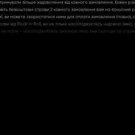
римували більше задоволення від кожного замовлення. Кожен раз, 
навіть безкоштовні страви.З кожного замовлення вам на бонусний р
я), ви можете скористатися ними для оплати замовлення (повної, а
ави від Rock-n-Roll, ви не тільки насолоджуєтесь чудовою їжею,
 на потім – насолоджуйтесь смачною їжею вже сьогодні та отрим