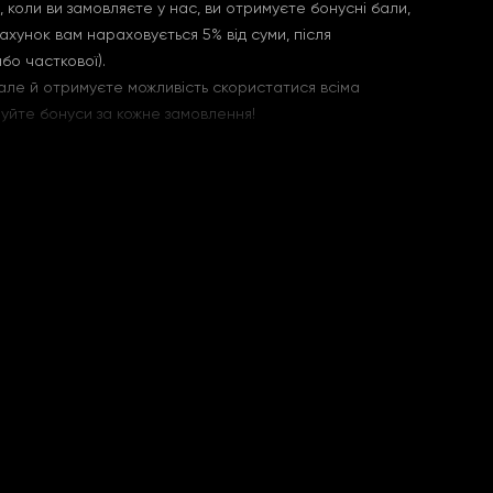
коли ви замовляєте у нас, ви отримуєте бонусні бали,
ахунок вам нараховується 5% від суми, після
бо часткової).
 але й отримуєте можливість скористатися всіма
уйте бонуси за кожне замовлення!