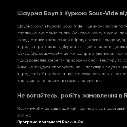
Шаурма Боул з Куркою Sous-Vide від 
Шаурма Боул з Куркою Sous-Vide – це вибух смаків та т
справжню симфонію смаку. Основою боулу є курка, приго
складі страви також свіжий огірок, соковиті помідори,
інгредієнт ретельно відбирається, щоб створити ідеальн
Су-від (фр. sous-vide) – це метод приготування їжі, пр
підхід дозволяє зберегти природний смак, текстуру та со
А ще, не забудьте спробувати наші популярні боули з ін
інгредієнтів. У ньому ви знайдете свіже авокадо, кіноа, о
харчування та насичені смакові поєднання.
Не вагайтесь, робіть замовлення в R
Rock-n-Roll – це ваш надійний партнер у світі доставки
зручно.
Програма лояльності Rock-n-Roll