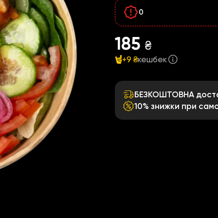
0
185
₴
+9 ₴
кешбек
БЕЗКОШТОВНА достав
10% знижки при само