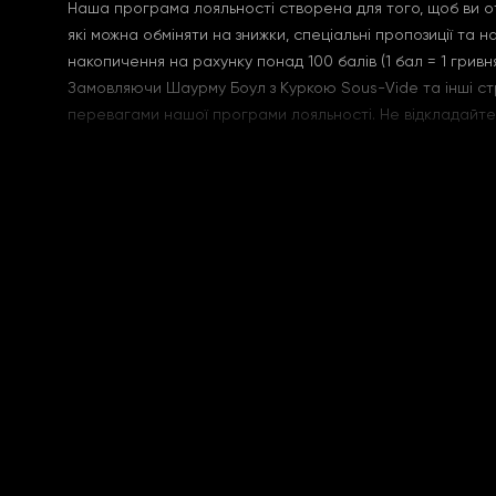
Наша програма лояльності створена для того, щоб ви от
які можна обміняти на знижки, спеціальні пропозиції та 
накопичення на рахунку понад 100 балів (1 бал = 1 гривн
Замовляючи Шаурму Боул з Куркою Sous-Vide та інші стр
перевагами нашої програми лояльності. Не відкладайте