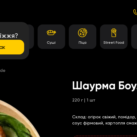
іжжя?
и
Роли
Суші
Піца
Street Food
ак
ide
Шаурма Боул
220 г | 1 шт
Склад:
огірок свіжий, помідор
соус фірмовий, картопля смаж