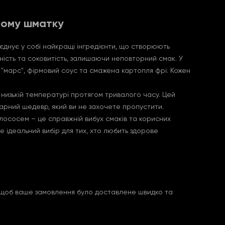
жному шматку
єднує у собі найкращі інгредієнти, що створюють
ність та соковитість, залишаючи неповторний смак. У
 "марс", фірмовий соус та смажена картопля фрі. Кожен
и низькій температурі протягом тривалого часу. Цей
інарний шедевр, який ви не захочете пропустити.
 лососем – це справжній вибух смаків та корисних
 Це ідеальний вибір для тих, хто любить здорове
те, щоб ваше замовлення було доставлене швидко та