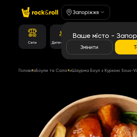
Запоріжжя
Ваше місто - Запор
Корейське
Сети
Дитяче Меню
Темпура рол
меню
Змінити
Т
Головна
Боули та Салати
Шаурма Боул з Куркою Sous-V