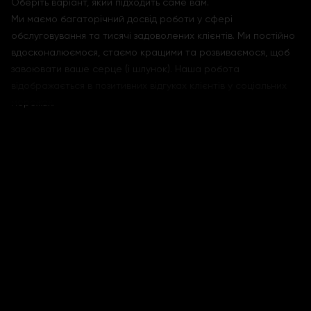
Оберіть варіант, який підходить саме вам.
Ми маємо багаторічний досвід роботи у сфері
обслуговування та тисячі задоволених клієнтів. Ми постійно
вдосконалюємося, стаємо кращими та розвиваємося, щоб
завоювати ваше серце (і шлунок). Наша робота
відображається в позитивних відгуках клієнтів у соціальних
мережах.