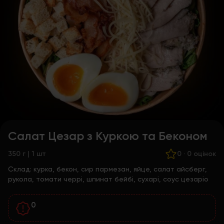
Салат Цезар з Куркою та Беконом
350 г | 1 шт
0
·
0 оцінок
Склад:
курка, бекон, сир пармезан, яйце, салат айсберг,
рукола, томати черрі, шпинат бейбі, сухарі, соус цезаріо
0