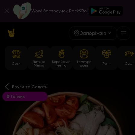
Wow! Застосунок Rock&Roll
Запоріжжя
Дитяче
Корейське
Темпура
Сети
Роли
Суші
Меню
меню
роли
Боули та Салати
🤘Топчик