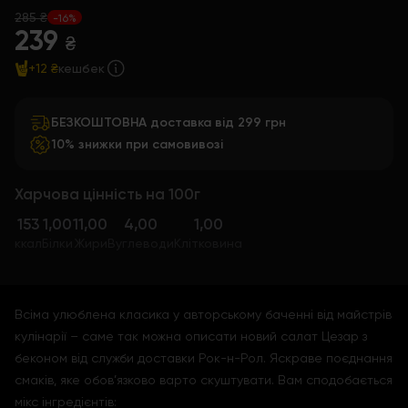
285 ₴
-16%
239
₴
+12 ₴
кешбек
БЕЗКОШТОВНА доставка від 299 грн
10% знижки при самовивозі
Харчова цінність на 100г
153
1,00
11,00
4,00
1,00
ккал
Білки
Жири
Вуглеводи
Клітковина
Всіма улюблена класика у авторському баченні від майстрів
кулінарії – саме так можна описати новий салат Цезар з
беконом від служби доставки Рок-н-Рол. Яскраве поєднання
смаків, яке обов’язково варто скуштувати. Вам сподобається
мікс інгредієнтів: