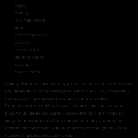
курка;
бекон;
сир пармезан;
яйце;
салат айсберг;
рукола;
томат черрі;
шпинат бейбі;
сухарі;
соус цезаріо.
А якщо бажаєте замовити додаткові позиції – познайомтеся з
нашим меню. У нас ви знайдете найсмачніші суші та роли з
найкращих морепродуктів за доступними цінами.
Поціновувачам італійської кухні радимо заглянути в наш
розділ піци, де ви знайдете різноманітні варіанти страви. І
якщо ви не можете знайти в списку потрібну начинку, ви
можете скористатися нашим конструктором для піци, щоб
підібрати продукти на свій смак.