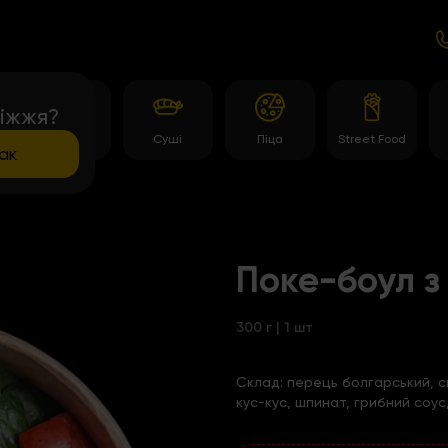
іжжя?
и
Роли
Суші
Піца
Street Food
ак
Поке-боул з
300 г | 1 шт
Склад:
перець болгарський, си
кус-кус, шпинат, грибний соус