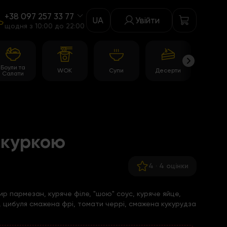
+38 097 257 33 77
UA
Увійти
щодня з 10:00 до 22:00
Боули та
WOK
Супи
Десерти
Акції
Салати
 куркою
4
·
4 оцінки
р пармезан, куряче філе, "шою" соус, куряче яйце,
, цибуля смажена фрі, томати черрі, смажена кукурудза