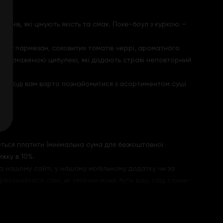
анів, які цінують якість та смак. Поке-боул з куркою –
ми.
сиру пармезан, соковитих томатів черрі, ароматного
рі зі смаженою цибулею, які додають страві неповторний
о? Тоді вам варто познайомитися з асортиментом суші
ться платити (мінімальна сума для безкоштовної
жку в 10%.
а нашому сайті, у нашому мобільному додатку чи за
еконайтеся самі, як смачно може бути ваш обід з поке-