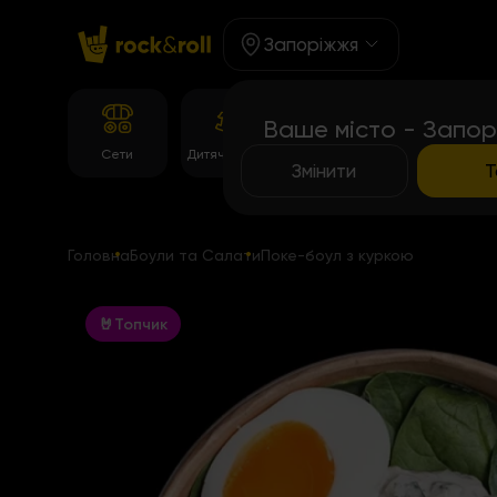
Запоріжжя
Ваше місто - Запор
Корейське
Сети
Дитяче Меню
Темпура рол
меню
Змінити
Т
Головна
Боули та Салати
Поке-боул з куркою
🤘Топчик