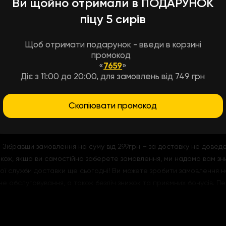
Ви щойно отримали в ПОДАРУНОК
піцу 5 сирів
ужби доставки! Ця страва створена спеціально для справжніх гурм
лить вам насолодитися новими смаками та корисними інгредієнта
Щоб отримати подарунок - введи в корзині
тів: соковитого курячого філе, ароматного болгарського перцю, 
промокод
 кукурудзи. До цього додається наш неповторний "шою" соус та ф
«
7659
»
Діє з 11:00 до 20:00, для замовлень від 749 грн
ний та смачний обід за доступною ціною. Хочете чогось додатков
м.
Скопіювати промокод
Зібравши замовлення на суму від 299грн – за доставку не доведе
акож, якщо ви самостійно заберете замовлення, ми надамо вам зни
шої служби доставки ще сьогодні! Ви можете зробити замовлення н
обслуговування, а також безліч знижок та приємних бонусів. Пер