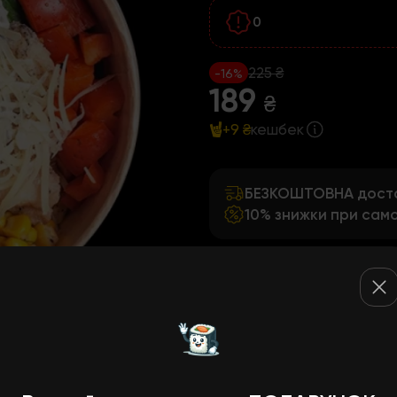
0
225 ₴
-16%
189
₴
+9 ₴
кешбек
БЕЗКОШТОВНА достав
10% знижки при само
Харчова цінність на 100г
118
1,00
3,00
14,00
1,
ккал
Білки
Жири
Вуглеводи
Клітк