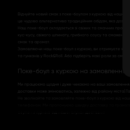
Відчуйте новий смак з поке-боулом з куркою від нашої сл
це чудова альтернатива традиційним обідам, яка дозво
Наш поке-боул складається зі свіжих та смачних продук
кус-кусу, свіжого шпинату, грибного соусу та смаженої
смак та аромат.
Замовляючи наш поке-боул з куркою, ви отримуєте якіс
та гунканів у Rock&Roll. Або підберіть макі роли за смако
Поке-боул з куркою на замовлення
Ми працюємо щодня і дуже чекаємо на ваші замовлення. 
доставки може змінюватись, залежно від району міста).Т
Не зволікайте та замовляйте поке-боул з куркою від на
телефоном. Ми пропонуємо швидку доставку та грамотне 
боулом з куркою від нашої служби доставки!