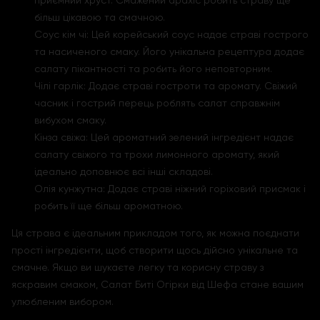
приємний хруст. Смажений арахіс робить страву ще
більш цікавою та смачною.
Соус кім чі: Цей корейський соус надає страві гострого
та насиченого смаку. Його унікальна рецептура додає
салату пікантності та робить його неповторним.
Чілі гарлік: Додає страві гостроти та аромату. Свіжий
часник і гострий перець роблять салат справжнім
вибухом смаку.
Кінза свіжа: Цей ароматний зелений інгредієнт надає
салату свіжого та трохи лимонного аромату, який
ідеально доповнює всі інші складові.
Олія кунжутна: Додає страві ніжний горіховий присмак і
робить її ще більш ароматною.
Ця страва є ідеальним прикладом того, як можна поєднати
прості інгредієнти, щоб створити щось дійсно унікальне та
смачне. Якщо ви шукаєте легку та корисну страву з
яскравим смаком, Салат Биті Огірки від Шефа стане вашим
улюбленим вибором.