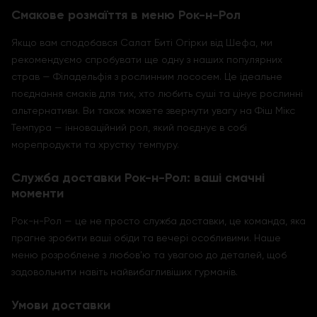
Смакове розмаїття в меню Рок-н-Рол
Якщо вам сподобався Салат Биті Огірки від Шефа, ми
рекомендуємо спробувати ще одну з наших популярних
страв — Філадельфія з рослинним лососем. Це ідеальне
поєднання смаків для тих, хто любить суші та цінує рослинні
альтернативи. Ви також можете звернути увагу на Фіш Мікс
Темпура — інноваційний рол, який поєднує в собі
морепродукти та хрустку темпуру.
Служба доставки Рок-н-Рол: ваші смачні
моменти
Рок-н-Рол — це не просто служба доставки, це команда, яка
прагне зробити ваші обіди та вечері особливими. Наше
меню розроблене з любов'ю та увагою до деталей, щоб
задовольнити навіть найвибагливіших гурманів.
Умови доставки