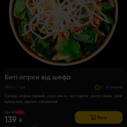
Биті огірки від шефа
190 г | 1 шт
2
·
4 оцінки
Склад:
огірок свіжий, соус кім чі, чілі гарлік, кінза свіжа, олія
кунжутна, арахіс смажений
165 ₴
-16%
Хочу
139
₴