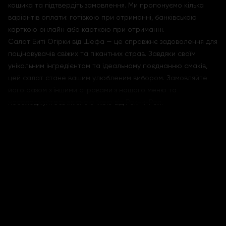
кошика та підтвердіть замовлення. Ми пропонуємо кілька
варіантів оплати: готівкою при отриманні, банківською
карткою онлайн або карткою при отриманні.
Салат Биті Огірки від Шефа — це справжнє задоволення для
поціновувачів свіжих та пікантних страв. Завдяки своїм
унікальним інгредієнтам та ідеальному поєднанню смаків,
цей салат стане вашим улюбленим вибором. Замовляйте
його разом з іншими стравами з нашого меню та
насолоджуйтесь якісною їжею від Рок-н-Рол.