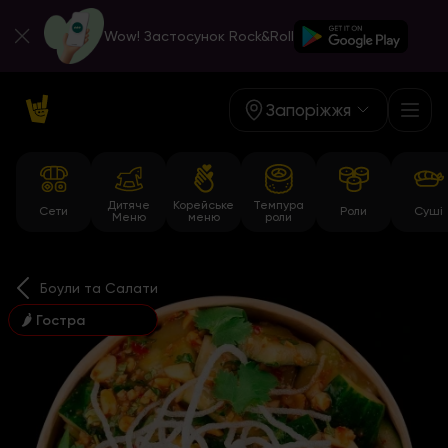
Wow! Застосунок Rock&Roll
Запоріжжя
Дитяче
Корейське
Темпура
Сети
Роли
Суші
Меню
меню
роли
Боули та Салати
🌶 Гостра