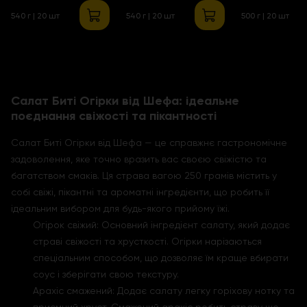
540 г | 20 шт
540 г | 20 шт
500 г | 20 шт
Салат Биті Огірки від Шефа: ідеальне
поєднання свіжості та пікантності
Салат Биті Огірки від Шефа — це справжнє гастрономічне
задоволення, яке точно вразить вас своєю свіжістю та
багатством смаків. Ця страва вагою 250 грамів містить у
собі свіжі, пікантні та ароматні інгредієнти, що робить її
ідеальним вибором для будь-якого прийому їжі.
Огірок свіжий: Основний інгредієнт салату, який додає
страві свіжості та хрусткості. Огірки нарізаються
спеціальним способом, що дозволяє їм краще вбирати
соус і зберігати свою текстуру.
Арахіс смажений: Додає салату легку горіхову нотку та