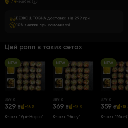
+7 ₴
кешбек
БЕЗКОШТОВНА доставка від 299 грн
10% знижки при самовивозі
Цей ролл в таких сетах
NEW
NEW
NEW
359 ₴
389 ₴
379 ₴
329
369
359
₴
₴
₴
+16 ₴
+18 ₴
+18 
К-сет "Урі-Нара"
К-сет "Чінгу"
К-сет "Мін-