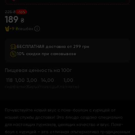
225 ₴
-16%
189
₴
+9 ₴
кешбек
БЕСПЛАТНАЯ доставка от 299 грн
10% скидки при самовывозе
Пищевая ценность на 100г
118
1,00
3,00
14,00
1,00
ккал
Белки
Жиры
Углеводы
Клетчатка
Почувствуйте новый вкус с поке-боулом с курицей от
нашей службы доставки! Это блюдо создано специально
для настоящих гурманов, ценящих качество и вкус. Поке-
боул с курицей – это отличная альтернатива традиционным