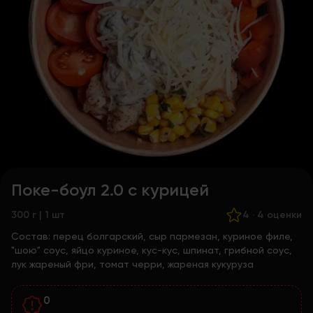
Поке-боул 2.0 с курицей
300 г | 1 шт
4
·
4 оценки
Состав:
перец болгарский, сыр пармезан, куриное филе,
"шою" соус, яйцо куриное, кус-кус, шпинат, грибной соус,
лук жареный фри, томат черри, жареная кукуруза
0