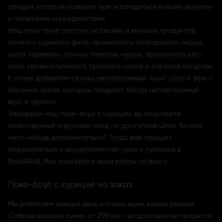
обедам, которая позволит вам насладиться новыми вкусами
и полезными ингредиентами.
Наш поке-боул состоит из свежих и вкусных продуктов:
сочного куриного филе, ароматного болгарского перца,
сыра пармезан, сочных томатов черри, ароматного кус-
куса, свежего шпината, грибного соуса и жареной кукурузы.
К этому добавляется наш неповторимый "шой" соус и фри с
жареным луком, которые придают блюду неповторимый
вкус и аромат.
Заказывая наш поке-боул с курицей, вы получаете
качественный и вкусный обед по доступной цене. Хотите
чего-нибудь дополнительно? Тогда вам следует
познакомиться с ассортиментом суши и гунканов в
Rock&Roll. Или подберите маки роллы по вкусу.
Поке-боул с курицей на заказ
Мы работаем каждый день и очень ждем ваших заказов.
Собрав заказ на сумму от 299грн – за доставку не придется