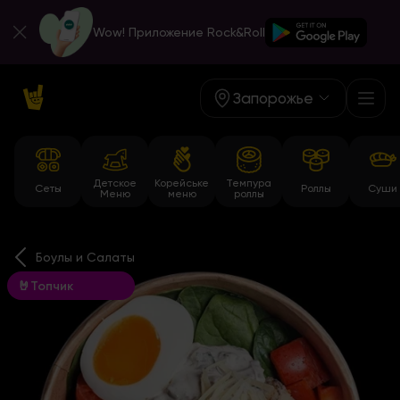
Wow! Приложение Rock&Roll
Запорожье
Детское
Корейське
Темпура
Сеты
Роллы
Суши
Меню
меню
роллы
Боулы и Салаты
🤘Топчик