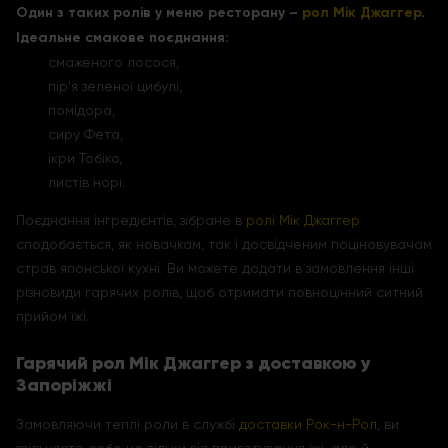
Один з таких ролів у меню ресторану –
рол Мік Джаггер
.
Ідеальне смакове поєднання:
смаженого лосося,
пір'я зеленої цибулі,
помідора,
сиру Фета,
ікри Тобіко,
листів норі.
Поєднання інгредієнтів, зібране в
ролі Мік Джаггер
сподобається, як новачкам, так і досвідченим поціновувачам
страв японської кухні. Ви можете додати в замовлення інші
різновиди гарячих ролів, щоб отримати повноцінний ситний
прийом їжі.
Гарячий рол Мік Джаггер з доставкою у
Запоріжжі
Замовляючи теплі роли в службі
доставки Рок-н-Рол
, ви