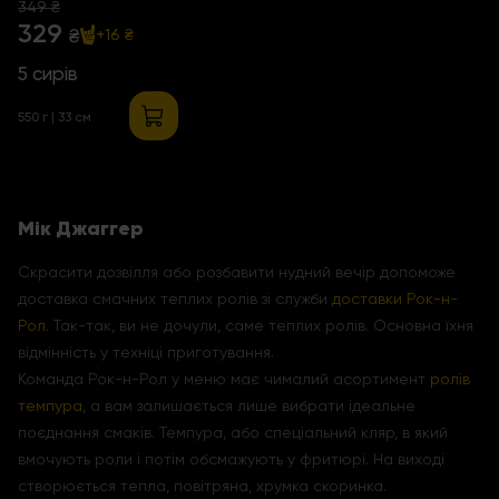
349 ₴
329
₴
+16 ₴
5 сирів
550 г | 33 см
Мік Джаггер
Скрасити дозвілля або розбавити нудний вечір допоможе
доставка смачних теплих ролів зі служби
доставки Рок-н-
Рол
. Так-так, ви не дочули, саме теплих ролів. Основна їхня
відмінність у техніці приготування.
Команда Рок-н-Рол у меню має чималий асортимент
ролів
темпура
, а вам залишається лише вибрати ідеальне
поєднання смаків. Темпура, або спеціальний кляр, в який
вмочують роли і потім обсмажують у фритюрі. На виході
створюється тепла, повітряна, хрумка скоринка.