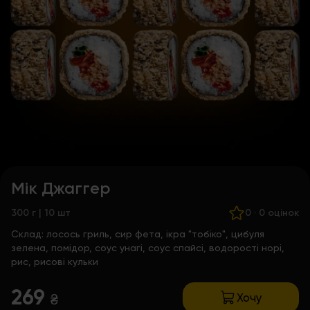
Мік Джаггер
300 г | 10 шт
0
·
0 оцінок
Склад:
лосось гриль, сир фета, ікра "тобіко", цибуля
зелена, помідор, соус унагі, соус спайсі, водорості норі,
рис, рисові кульки
269
Хочу
₴