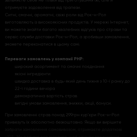
звільняєте себе не тільки від приготування їжі, але й
отримуєте задоволення від трапези.
Ситні, смачні, ароматні, свіжі роли від Рок-н-Рол
виготовляють із високоякісних продуктів. У мережі Інтернет,
ви можете знайти багато хвалебних відгуків про страви та
сервіс служби доставки Рок-н-Рол, а зробивши замовлення,
зможете переконатися в цьому самі.
Переваги замовлень у компанії РНР:
широкий асортимент та смачні поєднання
якісні інгредієнти
швидка доставка в будь-який день тижня з 10-ї ранку до
22-ї години вечора
демократична вартість страв
вигідні умови замовлення, знижки, акції, бонуси.
При замовленні страв понад 299грн кур'єри Рок-н-Рол
привезуть їх абсолютно безкоштовно. Якщо ви вирішите
забрати замовлення самовивозом, отримаєте додаткові
-10%. Ми робимо все можливе, щоб клієнти залишилися