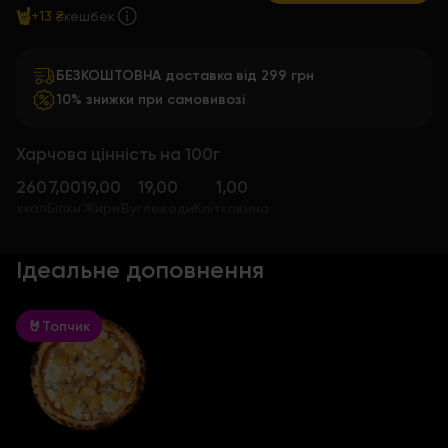
+13 ₴
кешбек
БЕЗКОШТОВНА доставка від 299 грн
10% знижки при самовивозі
Харчова цінність на 100г
260
7,00
19,00
19,00
1,00
ккал
Білки
Жири
Вуглеводи
Клітковина
Ідеальне доповнення
🤘Топчик