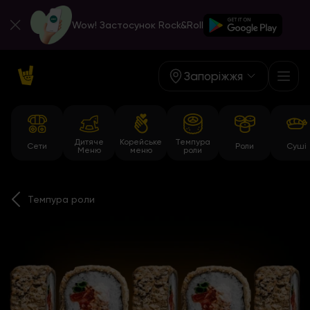
Wow! Застосунок Rock&Roll
Запоріжжя
Дитяче
Корейське
Темпура
Сети
Роли
Суші
Меню
меню
роли
Темпура роли