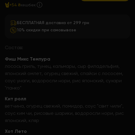
+54 ₴
кешбек
БЕСПЛАТНАЯ доставка от 299 грн
10% скидки при самовывозе
Состав:
Фиш Микс Темпура
лосось гриль, тунец, кальмары, сыр филадельфия,
японский омлет, огурец свежий, спайси с лососем,
соус унаги, водоросли нори, рис японский, сухари
"панко"
Кит ролл
ветчина, огурец свежий, помидор, соус "свит чили",
соус ким чи, рисовые шарики, водоросли нори, рис
японский, кляр
Хот Лето