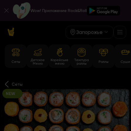
Wow! Приложение Rock&Roll
Запорожье
Детское
Корейське
Темпура
Сеты
Роллы
Суши
Меню
меню
роллы
Сеты
NEW