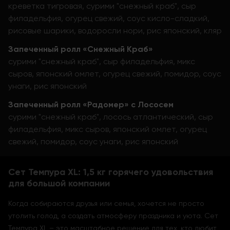
креветка тигровая, сурими "снежный краб", сыр
филадельфия, огурец свежий, соус кисло-сладкий,
рисовые шарики, водоросли нори, рис японский, кляр
Запеченный ролл «Снежный Краб»
сурими "снежный краб", сыр филадельфия, микс
сыров, японский омлет, огурец свежий, помидор, соус
унаги, рис японский
Запеченный ролл «Радомер» с Лососем
сурими "снежный краб", лосось атлантический, сыр
филадельфия, микс сыров, японский омлет, огурец
свежий, помидор, соус унаги, рис японский
Сет Темпура XL: 1,5 кг горячего удовольствия
для большой компании
Когда собираются друзья или семья, хочется не просто
утолить голод, а создать атмосферу праздника и уюта. Сет
Темпура XL – это масштабное решение для тех, кто любит