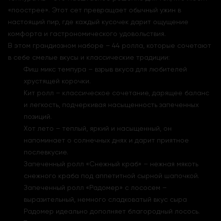
«поострее». Этот сет превращает обычный ужин в
настоящий пир, где каждый кусочек дарит ощущение
комфорта и гастрономического удовольствия.
В этом грандиозном наборе – 44 ролла, которые сочетают
в себе смелые вкусы и классические традиции:
Фиш микс темпура – взрыв вкуса для любителей
хрустящей корочки.
Кит ролл – классическое сочетание, дарящее баланс
и легкость, подчеркивая насыщенность запеченных
позиций.
Хот лето – теплый, яркий и насыщенный, он
напоминает о солнечных днях и дарит приятное
послевкусие.
Запеченный ролл «Снежный краб» – нежная мякоть
снежного краба под аппетитной сырной шапочкой.
Запеченный ролл «Радомер» с лососем –
выразительный, немного сладковатый вкус сыра
Радомер идеально дополняет благородный лосось.