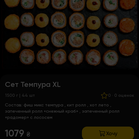
Сет Темпура XL
1500 г | 44 шт
0
·
0 оценок
Состав:
фиш микс темпура
,
кит ролл
,
хот лето
,
запеченный ролл «снежный краб»
,
запеченный ролл
«радомер» с лососем
1079
Хочу
₴