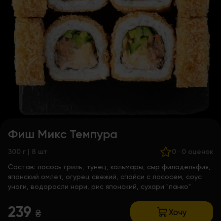
Фиш Микс Темпура
300 г | 8 шт
0
·
0 оценок
Состав:
лосось гриль, тунец, кальмары, сыр филадельфия,
японский омлет, огурец свежий, спайси с лососем, соус
унаги, водоросли нори, рис японский, сухари "панко"
239
Хочу
₴