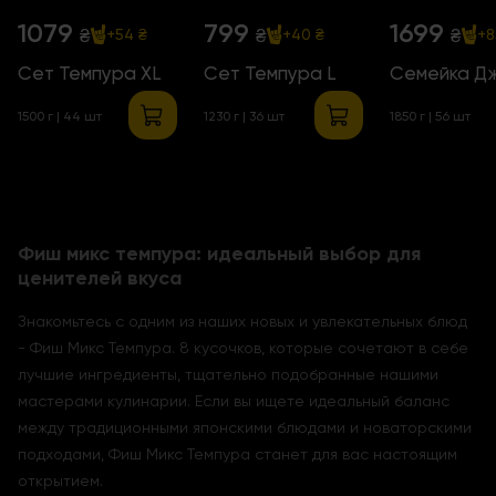
1079
799
1699
₴
₴
₴
+54 ₴
+40 ₴
+8
Сет Темпура XL
Сет Темпура L
Семейка Д
1500 г | 44 шт
1230 г | 36 шт
1850 г | 56 шт
Фиш микс темпура: идеальный выбор для
ценителей вкуса
Знакомьтесь с одним из наших новых и увлекательных блюд
- Фиш Микс Темпура. 8 кусочков, которые сочетают в себе
лучшие ингредиенты, тщательно подобранные нашими
мастерами кулинарии. Если вы ищете идеальный баланс
между традиционными японскими блюдами и новаторскими
подходами, Фиш Микс Темпура станет для вас настоящим
открытием.