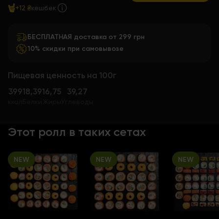
+12 ₴
кешбек
БЕСПЛАТНАЯ доставка от 299 грн
10% скидки при самовывозе
Пищевая ценность на 100г
399
18,39
16,75
39,27
ккал
Белки
Жиры
Углеводы
Этот ролл в таких сетах
NEW
NEW
NEW