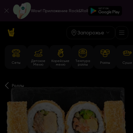
Wow! Приложение Rock&Roll
Запорожье
Детское
Корейське
Темпура
Сеты
Роллы
Суши
Меню
меню
роллы
Роллы