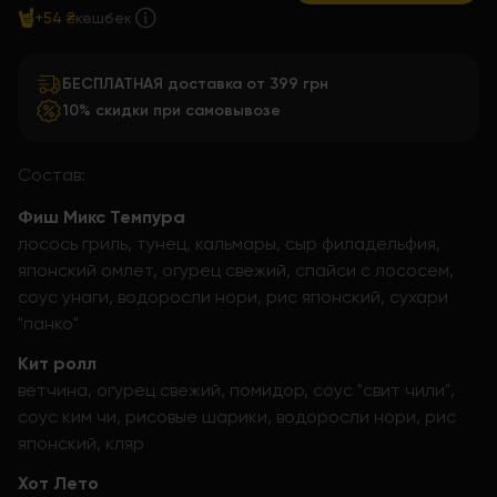
+54 ₴
кешбек
БЕСПЛАТНАЯ доставка от 399 грн
10% скидки при самовывозе
Состав:
Фиш Микс Темпура
лосось гриль, тунец, кальмары, сыр филадельфия,
японский омлет, огурец свежий, спайси с лососем,
соус унаги, водоросли нори, рис японский, сухари
"панко"
Кит ролл
ветчина, огурец свежий, помидор, соус "свит чили",
соус ким чи, рисовые шарики, водоросли нори, рис
японский, кляр
Хот Лето