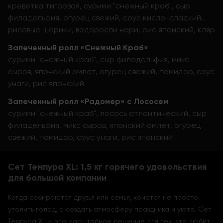
креветка тигровая, сурими "снежный краб", сыр
филадельфия, огурец свежий, соус кисло-сладкий,
рисовые шарики, водоросли нори, рис японский, кляр
Запеченный ролл «Снежный Краб»
сурими "снежный краб", сыр филадельфия, микс
сыров, японский омлет, огурец свежий, помидор, соус
унаги, рис японский
Запеченный ролл «Радомер» с Лососем
сурими "снежный краб", лосось атлантический, сыр
филадельфия, микс сыров, японский омлет, огурец
свежий, помидор, соус унаги, рис японский
Сет Темпура XL: 1,5 кг горячего удовольствия
для большой компании
Когда собираются друзья или семья, хочется не просто
утолить голод, а создать атмосферу праздника и уюта. Сет
Темпура XL – это масштабное решение для тех, кто любит