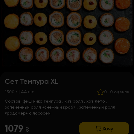
Сет Темпура XL
1500 г | 44 шт
0
·
0 оценок
Состав:
фиш микс темпура
,
кит ролл
,
хот лето
,
запеченный ролл «снежный краб»
,
запеченный ролл
«радомер» с лососем
1079
Хочу
₴