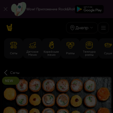
Wow! Приложение Rock&Roll
Днепр
Детское
Корейське
Темпура
Сеты
Роллы
Суши
Меню
меню
роллы
Сеты
NEW