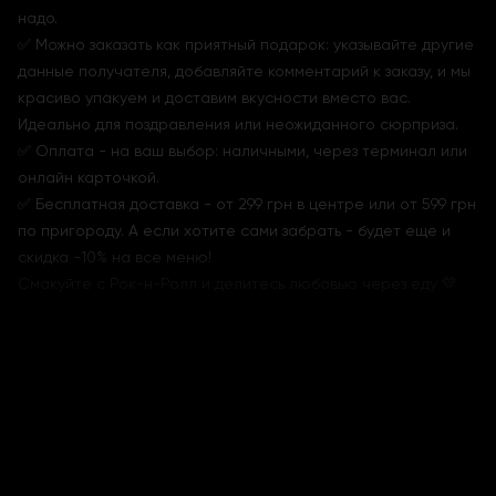
надо.
✅ Можно заказать как приятный подарок: указывайте другие
данные получателя, добавляйте комментарий к заказу, и мы
красиво упакуем и доставим вкусности вместо вас.
Идеально для поздравления или неожиданного сюрприза.
✅ Оплата - на ваш выбор: наличными, через терминал или
онлайн карточкой.
✅ Бесплатная доставка - от 299 грн в центре или от 599 грн
по пригороду. А если хотите сами забрать - будет еще и
скидка -10% на все меню!
Смакуйте с Рок-н-Ролл и делитесь любовью через еду 💛