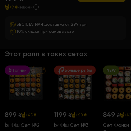
+9 ₴
кешбек
БЕСПЛАТНАЯ доставка от 299 грн
10% скидки при самовывозе
Этот ролл в таких сетах
🤘Топчик
Больше рыбы
NEW
899
1199
849
₴
₴
₴
+45 ₴
+60 ₴
+42
Їж Фіш Сет №2
Їж Фіш Сет №3
Сет Фанки