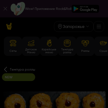
Wow! Приложение Rock&Roll
Запорожье
Детское
Корейське
Темпура
Сеты
Роллы
Суши
Меню
меню
роллы
Темпура роллы
NEW