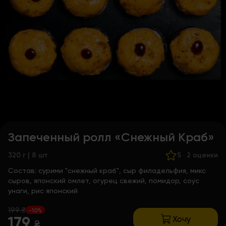
Запеченный ролл «Снежный Краб»
320 г | 8 шт
5
·
2 оценки
Состав:
сурими "снежный краб", сыр филадельфия, микс
сыров, японский омлет, огурец свежий, помидор, соус
унаги, рис японский
199 ₴
-10%
Хочу
179
₴