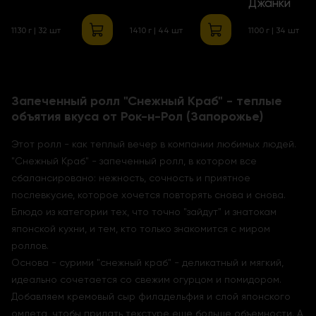
Джанки
1130 г | 32 шт
1410 г | 44 шт
1100 г | 34 шт
Запеченный ролл "Снежный Краб" - теплые
объятия вкуса от Рок-н-Рол (Запорожье)
Этот ролл - как теплый вечер в компании любимых людей.
"Снежный Краб" - запеченный ролл, в котором все
сбалансировано: нежность, сочность и приятное
послевкусие, которое хочется повторять снова и снова.
Блюдо из категории тех, что точно "зайдут" и знатокам
японской кухни, и тем, кто только знакомится с миром
роллов.
Основа - сурими "снежный краб" - деликатный и мягкий,
идеально сочетается со свежим огурцом и помидором.
Добавляем кремовый сыр филадельфия и слой японского
омлета, чтобы придать текстуре еще больше объемности. А