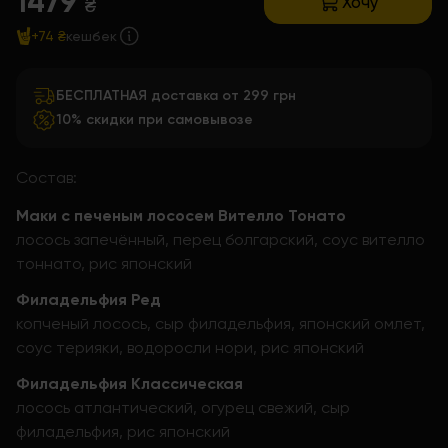
1479
Хочу
₴
+74 ₴
кешбек
БЕСПЛАТНАЯ доставка от 299 грн
10% скидки при самовывозе
Состав:
Маки с печеным лососем Вителло Тонато
лосось запечённый, перец болгарский, соус вителло
тоннато, рис японский
Филадельфия Ред
копченый лосось, сыр филадельфия, японский омлет,
соус терияки, водоросли нори, рис японский
Филадельфия Классическая
лосось атлантический, огурец свежий, сыр
филадельфия, рис японский