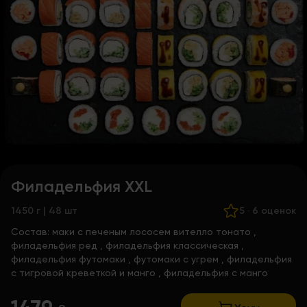
Филадельфия ХХL
1450 г | 48 шт
5
·
6 оценок
Состав:
маки с печеным лососем вителло тонато
,
филадельфия ред
,
филадельфия классическая
,
филадельфия футомаки
,
футомаки с угрем
,
филадельфия
с тигровой креветкой и манго
, филадельфия с манго