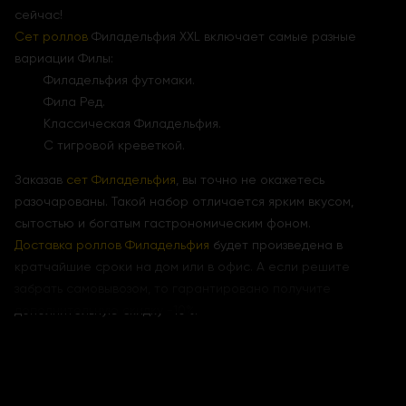
сейчас!
Сет роллов
Филадельфия ХХL включает самые разные
вариации Филы:
Филадельфия футомаки.
Фила Ред.
Классическая Филадельфия.
С тигровой креветкой.
Заказав
сет Филадельфия
, вы точно не окажетесь
разочарованы. Такой набор отличается ярким вкусом,
сытостью и богатым гастрономическим фоном.
Доставка роллов Филадельфия
будет произведена в
кратчайшие сроки на дом или в офис. А если решите
забрать самовывозом, то гарантировано получите
дополнительную скидку -10%.