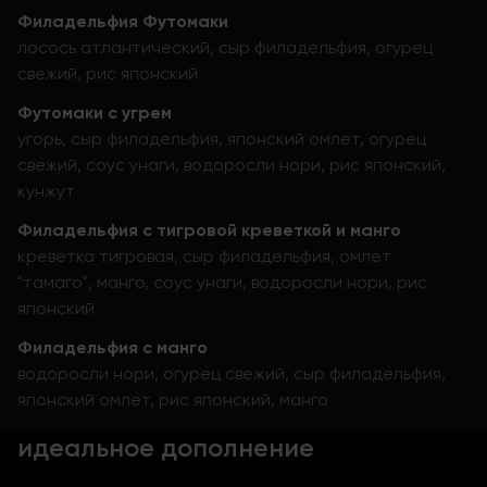
Филадельфия Футомаки
лосось атлантический, сыр филадельфия, огурец
свежий, рис японский
Футомаки с угрем
угорь, сыр филадельфия, японский омлет, огурец
свежий, соус унаги, водоросли нори, рис японский,
кунжут
Филадельфия с тигровой креветкой и манго
креветка тигровая, сыр филадельфия, омлет
"тамаго", манго, соус унаги, водоросли нори, рис
японский
Филадельфия с манго
водоросли нори, огурец свежий, сыр филадельфия,
японский омлет, рис японский, манго
идеальное дополнение