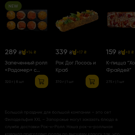
NEW
289
339
159
₴
₴
₴
+14 ₴
+17 ₴
+8 ₴
Запеченный ролл
Рок Дог Лосось и
К-пицца “Х
«Радомер» с
Краб
Фрайдей”
Лососем
320 г | 8 шт
370 г | 1 шт
275 г | 1 шт
Большой праздник для большой компании – это сет
Филадельфия XXL – Запорожье могут заказать блюдо в
службе доставки Рок-н-Ролл. Наша рок-н-ролльная
команда приготовит роллы по высшему классу так, что