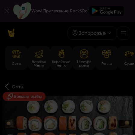
Wow! Приложение Rock&Roll
Запорожье
Детское
Корейське
Темпура
Сеты
Роллы
Суши
Меню
меню
роллы
Сеты
Больше рыбы