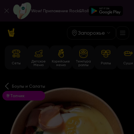
Wow! Приложение Rock&Roll
Запорожье
Детское
Корейське
Темпура
Сеты
Роллы
Суши
Меню
меню
роллы
Боулы и Салаты
🤘Топчик