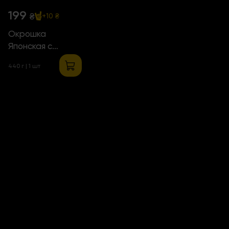
199
₴
+10 ₴
Окрошка
Японская с
курицей
440 г | 1 шт