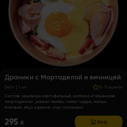
Драники с Мортаделой и яичницей
340 г | 1 шт
5
·
5 оценок
Состав:
хешбраун картофельный, колбаса итальянская
«мортаделла», шпинат бейби, томат черри, лапша
бобовая, яйцо куриное, соус голландез
295
Хочу
₴