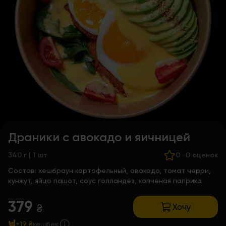
Драники с авокадо и яичницей
340 г | 1 шт
0
·
0 оценок
Состав:
хешбраун картофельный, авокадо, томат черри,
кунжут, яйцо пашот, соус голландез, копченая паприка
379
Хочу
₴
+19 ₴
кешбек