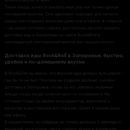
начался вкусно и ярко.
Такое блюдо хочется заказать еще раз, как только доешь
последний кусочек. Оно идеально подходит для легкого
обеда или позднего завтрака дома или в офисе. А главное
– не нужно готовить самому: достаточно просто заказать
доставку еды в Запорожье на сайте Rock&Roll и
наслаждаться ресторанным вкусом без лишних хлопот.
Доставка еды Rock&Roll в Запорожье, быстро,
удобно и по-домашнему вкусно
В Rock&Roll мы верим, что вкусная еда должна быть рядом –
где бы ты ни был. Поэтому мы создали удобную онлайн-
доставку в Запорожье, чтобы ты мог заказать любимые
блюда тогда, когда хочется чего-то особенного. Мы
готовим только из свежих ингредиентов, заботимся о
качестве и доставляем все горячим, прямо к твоему дому
или офису.
В нашем меню ты найдешь не только драники с авокадо и
яичницей, но и роллы, пиццу, салаты, боулы и корейские