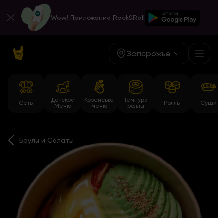
Wow! Приложение Rock&Roll
Запорожье
Детское
Корейське
Темпура
Сеты
Роллы
Суши
Меню
меню
роллы
Боулы и Салаты