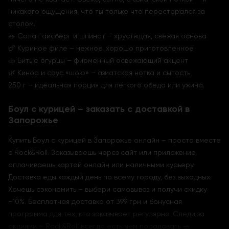
никакого ощущения, что ты только что перестарался за
столом.
🥗 Салат айсберг и шпинат – хрустящая, свежая основа
🍗 Куриное филе – нежное, хорошо приготовленное
🥒 Битые огурцы – фирменный освежающий акцент
🌿 Киноа и соус «шою» – азиатская нотка и сытость
250 г – идеальная порция для лёгкого обеда или ужина.
Боул с курицей – заказать с доставкой в
Запорожье
Купить Боул с курицей в Запорожье онлайн – просто вместе
с Rock&Roll. Заказываешь через сайт или приложение,
оплачиваешь картой онлайн или наличными курьеру.
Доставка еды каждый день по всему городу, без выходных.
Хочешь сэкономить – выбери самовывоз и получи скидку
−10%. Бесплатная доставка от 399 грн и бонусная
программа для тех, кто заказывает регулярно. Следи за
акциями – Rock&Roll всегда есть чем порадовать 🥗