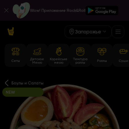
Wow! Приложение Rock&Roll
Запорожье
Детское
Корейське
Темпура
Сеты
Роллы
Суши
Меню
меню
роллы
Боулы и Салаты
NEW