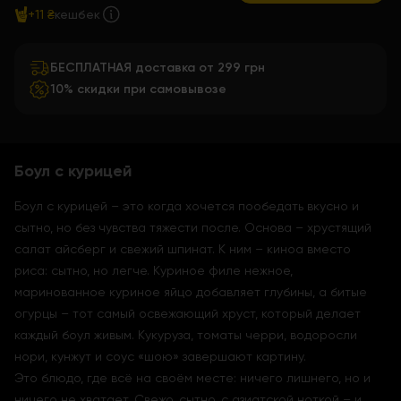
+11 ₴
кешбек
БЕСПЛАТНАЯ доставка от 299 грн
10% скидки при самовывозе
Боул с курицей
Боул с курицей – это когда хочется пообедать вкусно и
сытно, но без чувства тяжести после. Основа – хрустящий
салат айсберг и свежий шпинат. К ним – киноа вместо
риса: сытно, но легче. Куриное филе нежное,
маринованное куриное яйцо добавляет глубины, а битые
огурцы – тот самый освежающий хруст, который делает
каждый боул живым. Кукуруза, томаты черри, водоросли
нори, кунжут и соус «шою» завершают картину.
Это блюдо, где всё на своём месте: ничего лишнего, но и
ничего не хватает. Свежо, сытно, с азиатской ноткой – и