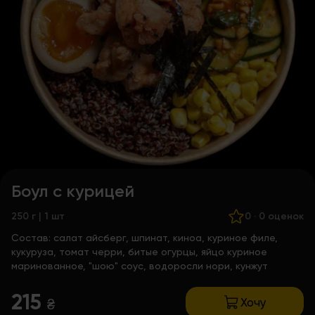
Боул с курицей
250 г | 1 шт
0
·
0 оценок
Состав:
салат айсберг, шпинат, киноа, куриное филе,
кукуруза, томат черри, битые огурцы, яйцо куриное
маринованное, "шою" соус, водоросли нори, кунжут
215
Хочу
₴