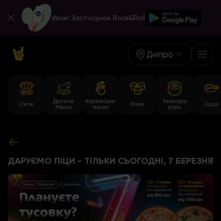
Wow! Застосунок Rock&Roll
Дніпро
Дитяче
Корейське
Темпура
Сети
Роли
Суші
Меню
меню
роли
ДАРУЄМО ПІЦИ - ТІЛЬКИ СЬОГОДНІ, 7 БЕРЕЗНЯ