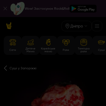
Wow! Застосунок Rock&Roll
Дніпро
Дитяче
Корейське
Темпура
Сети
Роли
Суші
Меню
меню
роли
Суші у Запоріжжі