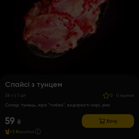
Спайсі з тунцем
36 г | 1 шт
0
·
0 оцінок
Склад:
тунець, ікра "тобіко", водорості норі, рис
59
Хочу
₴
+3 ₴
кешбек