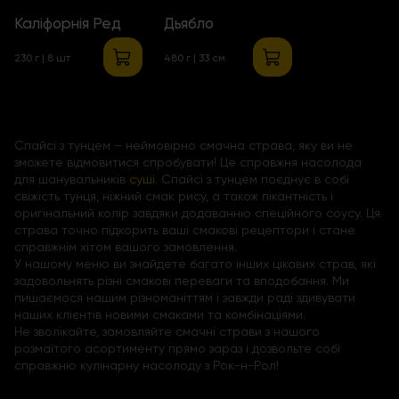
Каліфорнія Ред
Дьябло
230 г | 8 шт
480 г | 33 см
Спайсі з тунцем – неймовірно смачна страва, яку ви не
зможете відмовитися спробувати! Це справжня насолода
для шанувальників
суші
. Спайсі з тунцем поєднує в собі
свіжість тунця, ніжний смак рису, а також пікантність і
оригінальний колір завдяки додаванню спеційного соусу. Ця
страва точно підкорить ваші смакові рецептори і стане
справжнім хітом вашого замовлення.
У нашому меню ви знайдете багато інших цікавих страв, які
задовольнять різні смакові переваги та вподобання. Ми
пишаємося нашим різноманіттям і завжди раді здивувати
наших клієнтів новими смаками та комбінаціями.
Не зволікайте, замовляйте смачні страви з нашого
розмаїтого асортименту прямо зараз і дозвольте собі
справжню кулінарну насолоду з Рок-н-Рол!