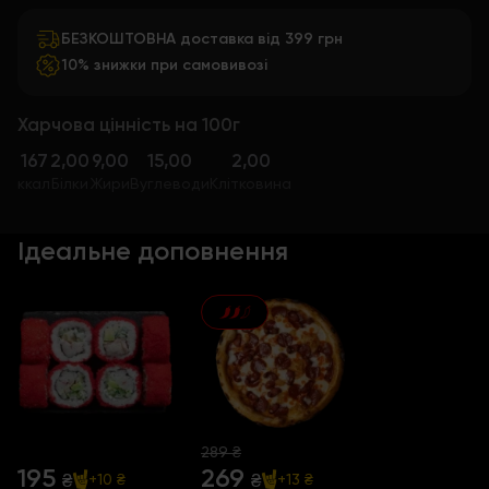
БЕЗКОШТОВНА доставка від 399 грн
10% знижки при самовивозі
Харчова цінність на 100г
167
2,00
9,00
15,00
2,00
ккал
Білки
Жири
Вуглеводи
Клітковина
Ідеальне доповнення
289 ₴
195
269
₴
₴
+10 ₴
+13 ₴