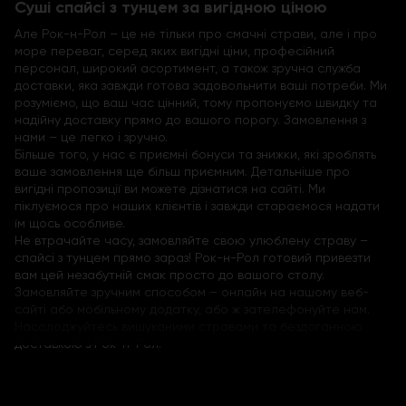
Суші спайсі з тунцем за вигідною ціною
Але Рок-н-Рол – це не тільки про смачні страви, але і про
море переваг, серед яких вигідні ціни, професійний
персонал, широкий асортимент, а також зручна служба
доставки, яка завжди готова задовольнити ваші потреби. Ми
розуміємо, що ваш час цінний, тому пропонуємо швидку та
надійну доставку прямо до вашого порогу. Замовлення з
нами – це легко і зручно.
Більше того, у нас є приємні бонуси та знижки, які зроблять
ваше замовлення ще більш приємним. Детальніше про
вигідні пропозиції ви можете дізнатися на сайті
. Ми
піклуємося про наших клієнтів і завжди стараємося надати
їм щось особливе.
Не втрачайте часу, замовляйте свою улюблену страву –
спайсі з тунцем прямо зараз! Рок-н-Рол готовий привезти
вам цей незабутній смак просто до вашого столу.
Замовляйте зручним способом – онлайн на нашому веб-
сайті або мобільному додатку, або ж зателефонуйте нам.
Насолоджуйтесь вишуканими стравами та бездоганною
доставкою з Рок-н-Рол!