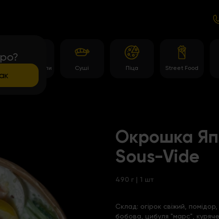
про?
Темпура роли
Суші
Піца
Street Food
ак
Окрошка Яп
Sous-Vide
490 г | 1 шт
Склад:
огірок свіжий, помідор
бобова, цибуля "марс", куряче