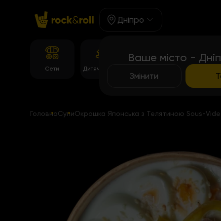
Дніпро
Ваше місто - Дні
Корейське
Сети
Дитяче Меню
Роли
меню
Змінити
Т
Головна
Супи
Окрошка Японська з Телятиною Sous-Vide