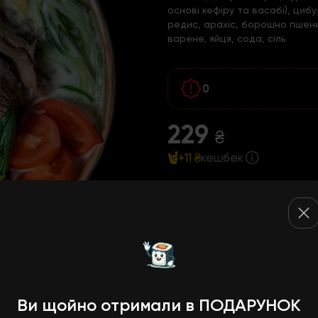
основі кефіру та васабі), циб
редис, арахіс, борошно пшени
варене, яйця, сода, сіль
0
229
₴
+11 ₴
кешбек
БЕЗКОШТОВНА достав
10% знижки при само
Ви щойно отримали в ПОДАРУНОК