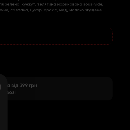
уля зелена, кунжут, телятина маринована sous-vide,
чне, сметана, цукор, арахiс, мед, молоко згущене
ка від 399 грн
вивозі