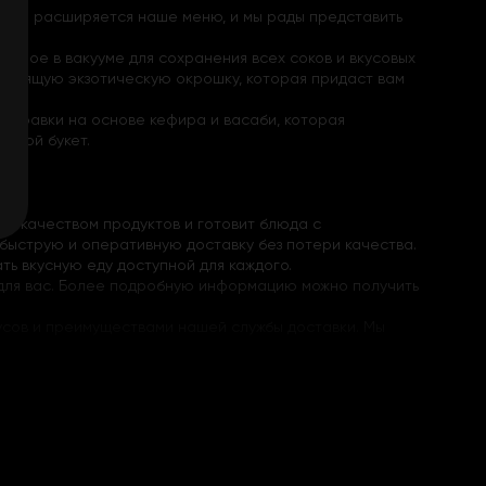
ерно расширяется наше меню, и мы рады представить
реное в вакууме для сохранения всех соков и вкусовых
астоящую экзотическую окрошку, которая придаст вам
заправки на основе кефира и васаби, которая
овой букет.
за качеством продуктов и готовит блюда с
быструю и оперативную доставку без потери качества.
ь вкусную еду доступной для каждого.
й для вас. Более подробную информацию можно получить
усов и преимуществами нашей службы доставки. Мы