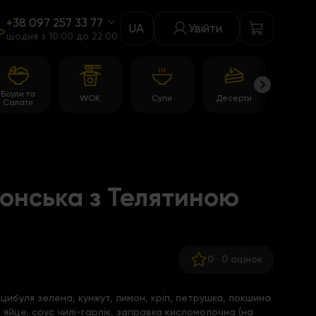
+38 097 257 33 77
UA
Увійти
щодня з 10:00 до 22:00
Боули та
WOK
Супи
Десерти
Акції
Салати
онська з Телятиною
0
·
0 оцінок
, цибуля зелена, кунжут, лимон, кріп, петрушка, локшина
 яйце, соус чилі-гарлік, заправка кисломолочна (на