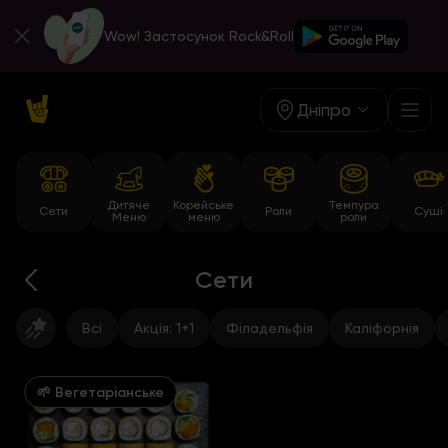
Wow! Застосунок Rock&Roll
Дніпро
Дитяче
Корейське
Темпура
Сети
Роли
Суші
Меню
меню
роли
Сети
Всі
Акція: 1+1
Філадельфія
Каліфорнія
🌱 Вегетаріанське