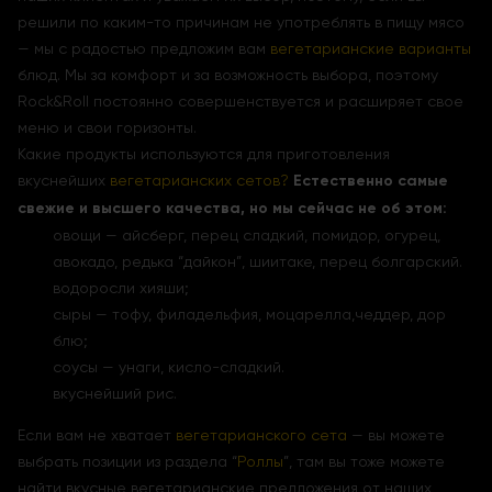
решили по каким-то причинам не употреблять в пищу мясо
— мы с радостью предложим вам
вегетарианские варианты
блюд. Мы за комфорт и за возможность выбора, поэтому
Rock&Roll постоянно совершенствуется и расширяет свое
меню и свои горизонты.
Какие продукты используются для приготовления
вкуснейших
вегетарианских сетов?
Естественно самые
свежие и высшего качества, но мы сейчас не об этом:
овощи — айсберг, перец сладкий, помидор, огурец,
авокадо, редька “дайкон”, шиитаке, перец болгарский.
водоросли хияши;
сыры — тофу, филадельфия, моцарелла,чеддер, дор
блю;
соусы — унаги, кисло-сладкий.
вкуснейший рис.
Если вам не хватает
вегетарианского сета
— вы можете
выбрать позиции из раздела “
Роллы
”, там вы тоже можете
найти вкусные вегетарианские предложения от наших