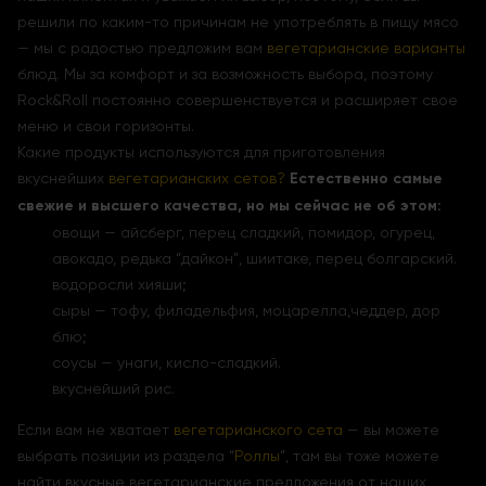
решили по каким-то причинам не употреблять в пищу мясо
— мы с радостью предложим вам
вегетарианские варианты
блюд. Мы за комфорт и за возможность выбора, поэтому
Rock&Roll постоянно совершенствуется и расширяет свое
меню и свои горизонты.
Какие продукты используются для приготовления
вкуснейших
вегетарианских сетов?
Естественно самые
свежие и высшего качества, но мы сейчас не об этом:
овощи — айсберг, перец сладкий, помидор, огурец,
авокадо, редька “дайкон”, шиитаке, перец болгарский.
водоросли хияши;
сыры — тофу, филадельфия, моцарелла,чеддер, дор
блю;
соусы — унаги, кисло-сладкий.
вкуснейший рис.
Если вам не хватает
вегетарианского сета
— вы можете
выбрать позиции из раздела “
Роллы
”, там вы тоже можете
найти вкусные вегетарианские предложения от наших