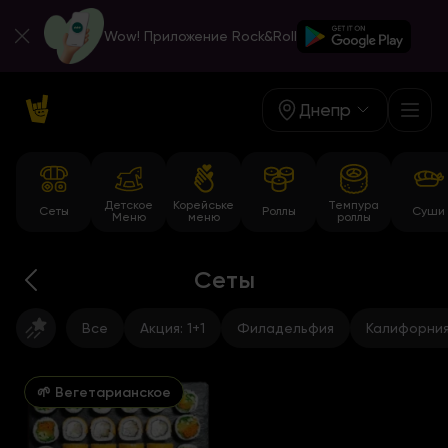
Wow! Приложение Rock&Roll
Днепр
Детское
Корейське
Темпура
Сеты
Роллы
Суши
Меню
меню
роллы
Сеты
Все
Акция: 1+1
Филадельфия
Калифорни
🌱 Вегетарианское