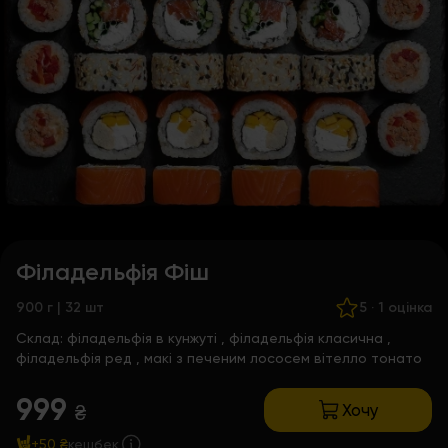
Філадельфія Фіш
900 г | 32 шт
5
·
1 оцінка
Склад:
філадельфія в кунжуті
,
філадельфія класична
,
філадельфія ред
,
макі з печеним лососем вітелло тонато
999
Хочу
₴
+50 ₴
кешбек