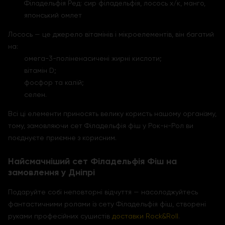
Філадельфія Ред: сир філадельфія, лосось х/к, манго,
японський омлет
Лосось — це джерело вітамінів і мікроелементів, він багатий
на:
омега-3-поліненасичені жирні кислоти;
вітамін D;
фосфор та калій;
селен.
Всі ці елементи приносять велику користь нашому організму,
тому, замовляючи сет Філадельфія фіш у Рок-н-Рол ви
поєднуєте приємне з корисним.
Найсмачніший сет Філадельфія Фіш на
замовлення у Дніпрі
Подаруйте собі неповторні відчуття — насолоджуйтесь
фантастичними ролами із сету Філадельфія фіш, створені
руками професійних сушистів
доставки Rock&Roll
.