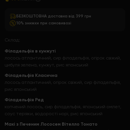
БЕЗКОШТОВНА доставка від 399 грн
10% знижки при самовивозі
Склад:
Філадельфія в кунжуті
лосось атлантичний, сир філадельфія, огірок свіжий,
цибуля зелена, кунжут, рис японський
Філадельфія Класична
лосось атлантичний, огірок свіжий, сир філадельфія,
рис японський
Філадельфія Ред
копчений лосось, сир філадельфія, японський омлет,
соус теріяки, водорості норі, рис японський
Макі з Печеним Лососем Вітелло Тонато