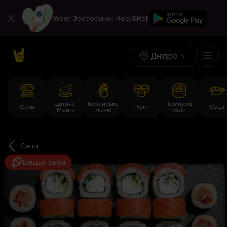
Wow! Застосунок Rock&Roll
Дніпро
Дитяче
Корейське
Темпура
Сети
Роли
Суші
Меню
меню
роли
Сети
Більше риби