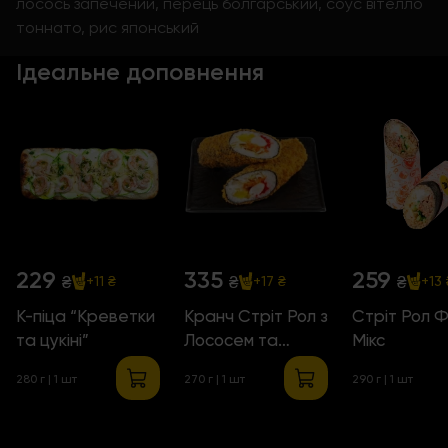
лосось запечений, перець болгарський, соус вітелло
тоннато, рис японський
Ідеальне доповнення
229
335
259
₴
₴
₴
+11 ₴
+17 ₴
+13 
К-піца “Креветки
Кранч Стріт Рол з
Стріт Рол Ф
та цукіні”
Лососем та
Мікс
Креветками
280 г | 1 шт
270 г | 1 шт
290 г | 1 шт