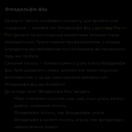
Філадельфія фіш
Не варто чекати особливого моменту, щоб зробити собі
подарунок — замовте сет Філадельфія фіш у
доставці Рок-н-
Рол
(Дніпро) та насолодіться незабутніми смаками страв
японської кухні. Приготований професіоналами, з кращих
інгредієнтів від перевірених постачальників, він прикрасить
будь-яку трапезу.
Смачний лосось — основа кожного ролу з сету Філадельфія
фіш. Крім шикарного смаку, ця риба має безліч корисних
властивостей, а це ще одна причина замовити сет
Філадельфія фіш від Rock&Roll.
До складу сета "Філадельфія Фіш" входить:
Маки з печеним лососем: норі, рис, соус унаги, кунжут,
дайкон, смажений лосось.
Філадельфія: лосось, сир філадельфія, огірок
Філадельфія в кунжуті: лосось, огірок, сир філадельфія,
цибуля зелена, кунжут.