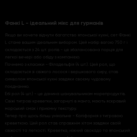
Фанкі L - ідеальний мікс для гурманів
Якщо ви хочете відчути багатство японської кухні, сет Фанкі
L стане вашим ідеальним вибором. Цей набір вагою 750 г і
складається з 24 шт. ролів - це збалансована порція для
легкої вечері або обіду з компанією.
Почнемо з класики - Філадельфія (4 шт.). Цей рол, що
складається зі свіжого лосося і вершкового сиру, став
символом японської кухні завдяки своєму чудовому
поєднанню.
Ебі рол (4 шт.) - це данина шанувальникам морепродуктів.
Свіжі тигрові креветки, загорнуті в манго, мають яскравий
морський смак і приємну текстуру.
Тепер про щось більш унікальне - Каліфорнія з тигровою
креветкою. Цей рол став справжнім хітом завдяки своїй
свіжості та легкості. Креветка, ніжний авокадо та японський