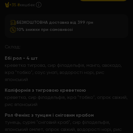
+35 ₴
кешбек
БЕЗКОШТОВНА доставка від 399 грн
10% знижки при самовивозі
Склад:
Ебі рол - 4 шт
креветка тигрова, сир філадельфія, манго, авокадо,
ікра "тобіко", соус унагі, водорості норі, рис
японський
Каліфорнія з тигровою креветкою
креветка, сир філадельфія, ікра "тобіко", огірок свіжий,
рис японський
Рол Фенікс з тунцем і сніговим крабом
тунець, сурімі "сніговий краб", сир філадельфія,
японський омлет, огірок свіжий, водорості норі, рис