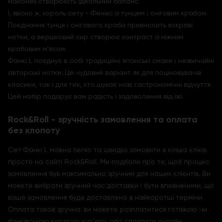
майонез створюють ідеальний баланс.
І, звісно ж, король сету - Фенікс із тунцем і сніговим крабом.
Поєднання тунця і снігового краба привносить яскраві
нотки, а вершковий сир створює контраст із ніжним
крабовим м'ясом.
Фанкі L поєднує в собі традиційні японські смаки і незвичайні
авторські нотки. Це чудовий варіант як для поціновувачів
класики, так і для тих, хто шукає нові гастрономічні відчуття.
Цей набір подарує вам радість і задоволення від їжі.
Rock&Roll - зручність замовлення та оплата
без клопоту
Сет Фанкі L можна легко та швидко замовити в кілька кліків
просто на сайті Rock&Roll. Ми подбали про те, щоб процес
замовлення був максимально зручним для наших клієнтів. Ви
можете вибрати зручний час доставки і бути впевненими, що
ваше замовлення буде доставлено в найкоротші терміни.
Оплата також зручна: ви можете розплатитися готівкою чи
банківською карткою кур'єру, або сплатити онлайн.