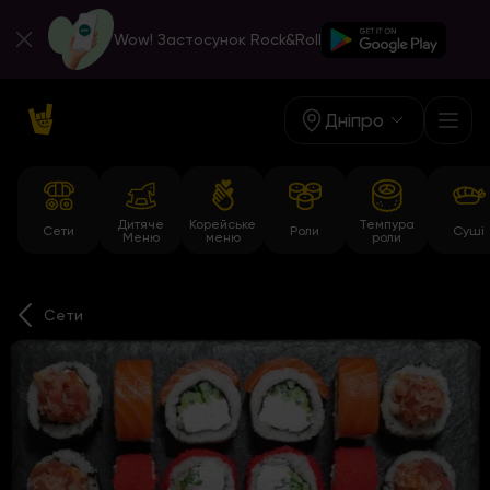
Wow! Застосунок Rock&Roll
Дніпро
Дитяче
Корейське
Темпура
Сети
Роли
Суші
Меню
меню
роли
Сети