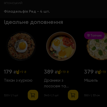
японський
Філадельфія Ред - 4 шт.
Ідеальне доповнення
🤘Топчик
179
389
379
₴
₴
₴
+9 ₴
+19 ₴
+19
Тяхан з куркою
Драники з
Мішель
лососем та
яєчнею
320 г | 1 шт
340 г | 1 шт
550 г | 33 см