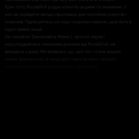
Крім того, Rock&Roll радує клієнтів акціями та знижками. У
нас ви знайдете вигідні пропозиції для постійних клієнтів і
новачків. Підписуйтесь на наші соціальні мережі, щоб бути в
курсі свіжих акцій.
Не чекайте! Замовляйте Фанкі L просто зараз і
насолоджуйтеся смачними ролами від Rock&Roll, не
виходячи з дому. Ми впевнені, що цей сет стане вашим
новим фаворитом, а наша доставка зробить процес
отримання замовлення простим і приємним.