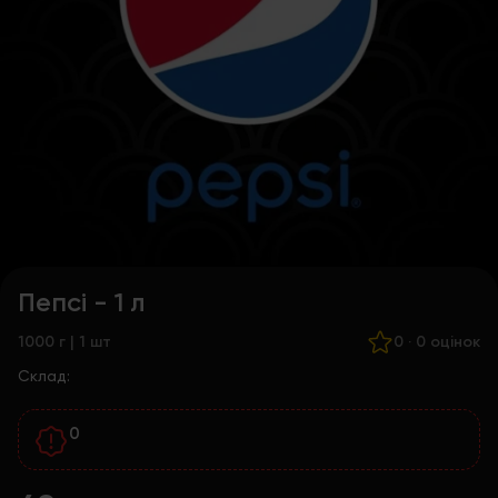
Пепсі - 1 л
1000 г | 1 шт
0
·
0 оцінок
Склад:
0