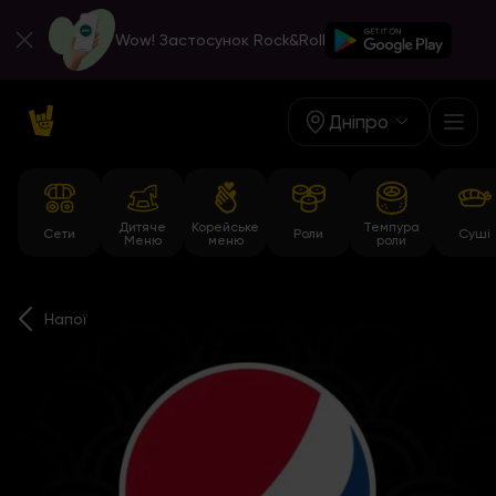
Wow! Застосунок Rock&Roll
Дніпро
Дитяче
Корейське
Темпура
Сети
Роли
Суші
Меню
меню
роли
Напої